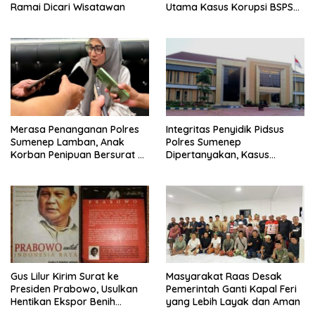
Ramai Dicari Wisatawan
Utama Kasus Korupsi BSPS
Sumenep
Merasa Penanganan Polres
Integritas Penyidik Pidsus
Sumenep Lamban, Anak
Polres Sumenep
Korban Penipuan Bersurat ke
Dipertanyakan, Kasus
Mabes Polri
Dugaan Penipuan Oknum
LSM Tak Kunjung Ada
Kepastian
Gus Lilur Kirim Surat ke
Masyarakat Raas Desak
Presiden Prabowo, Usulkan
Pemerintah Ganti Kapal Feri
Hentikan Ekspor Benih
yang Lebih Layak dan Aman
Lobster dan Ganti Ekspor