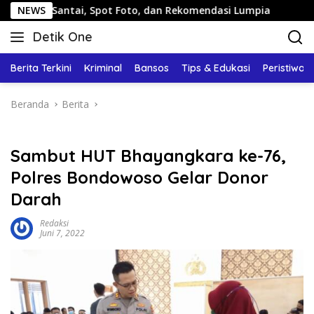
Langsung
ntai, Spot Foto, dan Rekomendasi Lumpia
NEWS
Panduan Wisat
ke
Detik One
konten
Tajam
Ungkap
Berita Terkini
Kriminal
Bansos
Tips & Edukasi
Peristiwa
Fakta
Beranda
Berita
Sambut HUT Bhayangkara ke-76,
Polres Bondowoso Gelar Donor
Darah
Redaksi
Juni 7, 2022