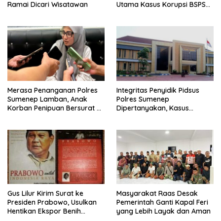
Ramai Dicari Wisatawan
Utama Kasus Korupsi BSPS
Sumenep
Merasa Penanganan Polres
Integritas Penyidik Pidsus
Sumenep Lamban, Anak
Polres Sumenep
Korban Penipuan Bersurat ke
Dipertanyakan, Kasus
Mabes Polri
Dugaan Penipuan Oknum
LSM Tak Kunjung Ada
Kepastian
Gus Lilur Kirim Surat ke
Masyarakat Raas Desak
Presiden Prabowo, Usulkan
Pemerintah Ganti Kapal Feri
Hentikan Ekspor Benih
yang Lebih Layak dan Aman
Lobster dan Ganti Ekspor