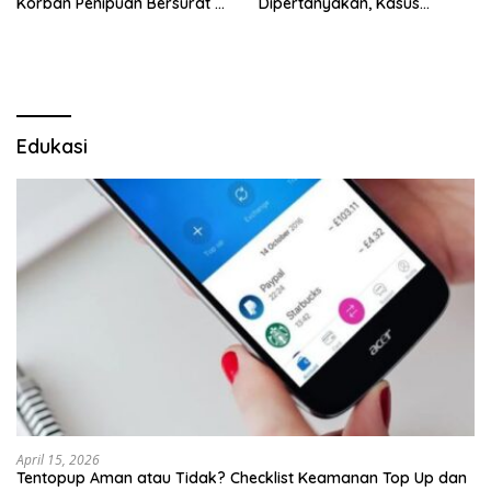
Korban Penipuan Bersurat ke
Dipertanyakan, Kasus
Mabes Polri
Dugaan Penipuan Oknum
LSM Tak Kunjung Ada
Kepastian
Edukasi
April 15, 2026
Tentopup Aman atau Tidak? Checklist Keamanan Top Up dan