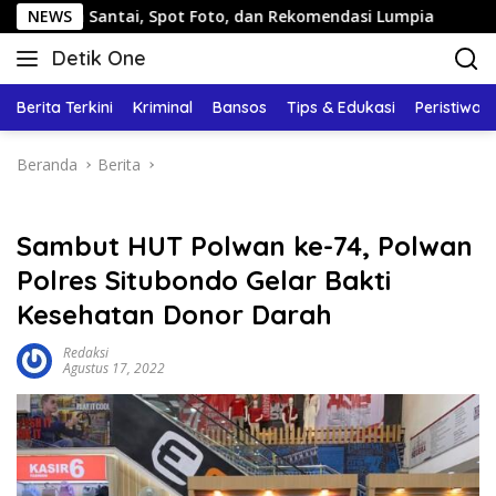
Langsung
antai, Spot Foto, dan Rekomendasi Lumpia
NEWS
Panduan Wisa
ke
Detik One
konten
Tajam
Ungkap
Berita Terkini
Kriminal
Bansos
Tips & Edukasi
Peristiwa
Fakta
Beranda
Berita
Sambut HUT Polwan ke-74, Polwan
Polres Situbondo Gelar Bakti
Kesehatan Donor Darah
Redaksi
Agustus 17, 2022