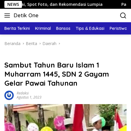
Langsung
Spot Foto, dan Rekomendasi Lumpia
NEWS
Panduan Wisata Kelu
ke
Detik One
konten
Tajam
Ungkap
Berita Terkini
Kriminal
Bansos
Tips & Edukasi
Peristiwa
Fakta
Beranda
Berita
Daerah
Sambut Tahun Baru Islam 1
Muharram 1445, SDN 2 Gayam
Gelar Pawai Tahunan
Redaksi
Agustus 1, 2023