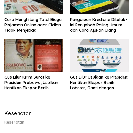
Cara Menghitung Total Biaya
Pengajuan Kredione Ditolak?
Pinjaman Online agar Cicilan
Ini Penyebab Paling Umum
Tidak Menjebak
dan Cara Ajukan Ulang
Gus Lilur Kirim Surat ke
Gus Lilur Usulkan ke Presiden:
Presiden Prabowo, Usulkan
Hentikan Ekspor Benih
Hentikan Ekspor Benih
Lobster, Ganti dengan
Lobster dan Ganti Ekspor
Ekspor Lobster 50 Gram
Lobster 50 Gram
Kesehatan
Kesehatan