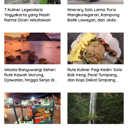
7 Kuliner Legendaris
Itinerary Solo Lama: Pura
Yogyakarta yang Masih
Mangkunegaran, Kampung
Ramai Dicari Wisatawan
Batik Laweyan, dan Jeda
Timlo-Selat Solo
Wisata Banyuwangi Sehari:
Rute Kuliner Pagi Kediri: Soto
Rute Kawah Wurung,
Bok Ireng, Pecel Tumpang,
Djawatan, hingga Senja di
dan Kopi Dekat Simpang
Pulau Merah
Lima Gumul