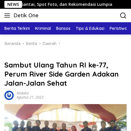
Langsung
tai, Spot Foto, dan Rekomendasi Lumpia
NEWS
Panduan Wisata
ke
Detik One
konten
Tajam
Ungkap
Berita Terkini
Kriminal
Bansos
Tips & Edukasi
Peristiwa
Fakta
Beranda
Berita
Daerah
Sambut Ulang Tahun RI ke-77,
Perum River Side Garden Adakan
Jalan-Jalan Sehat
Redaksi
Agustus 21, 2022