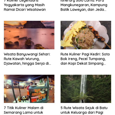
7 Kuliner Legendaris
Itinerary Solo Lama: Pura
Yogyakarta yang Masih
Mangkunegaran, Kampung
Ramai Dicari Wisatawan
Batik Laweyan, dan Jeda
Timlo-Selat Solo
Wisata Banyuwangi Sehari:
Rute Kuliner Pagi Kediri: Soto
Rute Kawah Wurung,
Bok Ireng, Pecel Tumpang,
Djawatan, hingga Senja di
dan Kopi Dekat Simpang
Pulau Merah
Lima Gumul
7 Titik Kuliner Malam di
5 Rute Wisata Sejuk di Batu
Semarang Lama untuk
untuk Keluarga dari Pagi