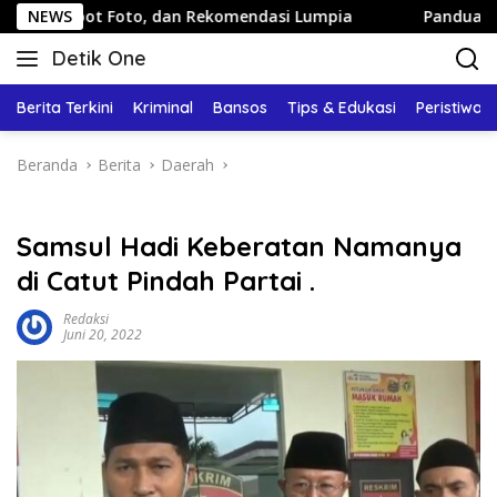
Langsung
t Foto, dan Rekomendasi Lumpia
NEWS
Panduan Wisata Keluarg
ke
Detik One
konten
Tajam
Ungkap
Berita Terkini
Kriminal
Bansos
Tips & Edukasi
Peristiwa
Fakta
Beranda
Berita
Daerah
Samsul Hadi Keberatan Namanya
di Catut Pindah Partai .
Redaksi
Juni 20, 2022