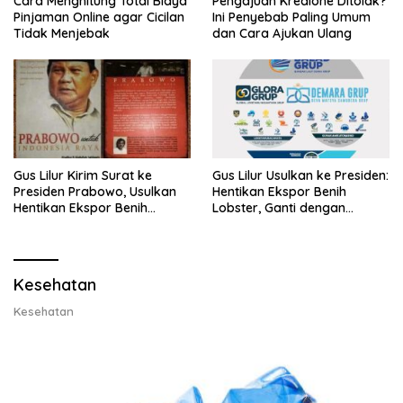
Cara Menghitung Total Biaya
Pengajuan Kredione Ditolak?
Pinjaman Online agar Cicilan
Ini Penyebab Paling Umum
Tidak Menjebak
dan Cara Ajukan Ulang
Gus Lilur Kirim Surat ke
Gus Lilur Usulkan ke Presiden:
Presiden Prabowo, Usulkan
Hentikan Ekspor Benih
Hentikan Ekspor Benih
Lobster, Ganti dengan
Lobster dan Ganti Ekspor
Ekspor Lobster 50 Gram
Lobster 50 Gram
Kesehatan
Kesehatan