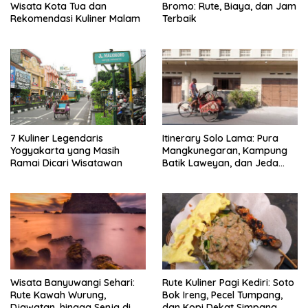
Wisata Kota Tua dan
Bromo: Rute, Biaya, dan Jam
Rekomendasi Kuliner Malam
Terbaik
7 Kuliner Legendaris
Itinerary Solo Lama: Pura
Yogyakarta yang Masih
Mangkunegaran, Kampung
Ramai Dicari Wisatawan
Batik Laweyan, dan Jeda
Timlo-Selat Solo
Wisata Banyuwangi Sehari:
Rute Kuliner Pagi Kediri: Soto
Rute Kawah Wurung,
Bok Ireng, Pecel Tumpang,
Djawatan, hingga Senja di
dan Kopi Dekat Simpang