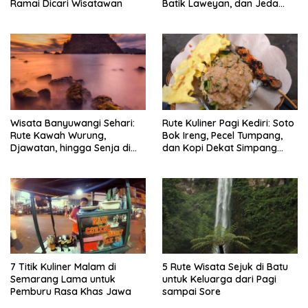
Ramai Dicari Wisatawan
Batik Laweyan, dan Jeda
Timlo-Selat Solo
Wisata Banyuwangi Sehari:
Rute Kuliner Pagi Kediri: Soto
Rute Kawah Wurung,
Bok Ireng, Pecel Tumpang,
Djawatan, hingga Senja di
dan Kopi Dekat Simpang
Pulau Merah
Lima Gumul
7 Titik Kuliner Malam di
5 Rute Wisata Sejuk di Batu
Semarang Lama untuk
untuk Keluarga dari Pagi
Pemburu Rasa Khas Jawa
sampai Sore