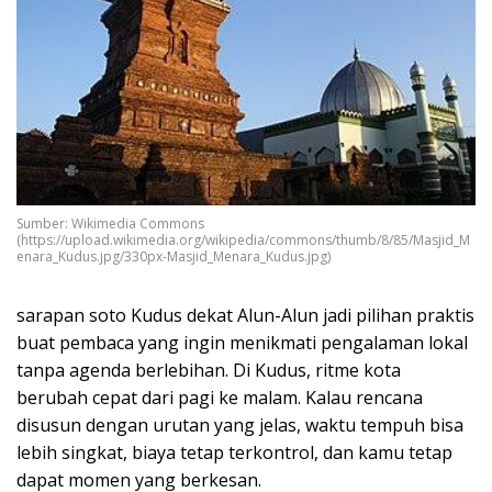
Sumber: Wikimedia Commons
(https://upload.wikimedia.org/wikipedia/commons/thumb/8/85/Masjid_M
enara_Kudus.jpg/330px-Masjid_Menara_Kudus.jpg)
sarapan soto Kudus dekat Alun-Alun jadi pilihan praktis
buat pembaca yang ingin menikmati pengalaman lokal
tanpa agenda berlebihan. Di Kudus, ritme kota
berubah cepat dari pagi ke malam. Kalau rencana
disusun dengan urutan yang jelas, waktu tempuh bisa
lebih singkat, biaya tetap terkontrol, dan kamu tetap
dapat momen yang berkesan.