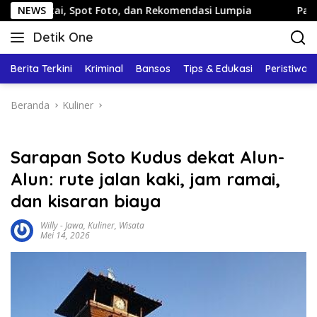
Langsung
Spot Foto, dan Rekomendasi Lumpia
NEWS
Panduan Wisata Kelu
ke
Detik One
konten
Tajam
Ungkap
Berita Terkini
Kriminal
Bansos
Tips & Edukasi
Peristiwa
Fakta
Beranda
Kuliner
Sarapan Soto Kudus dekat Alun-
Alun: rute jalan kaki, jam ramai,
dan kisaran biaya
Willy
-
Jawa
,
Kuliner
,
Wisata
Mei 14, 2026