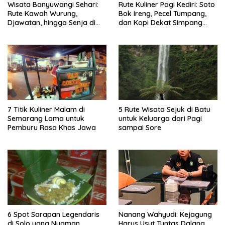
Wisata Banyuwangi Sehari:
Rute Kuliner Pagi Kediri: Soto
Rute Kawah Wurung,
Bok Ireng, Pecel Tumpang,
Djawatan, hingga Senja di
dan Kopi Dekat Simpang
Pulau Merah
Lima Gumul
7 Titik Kuliner Malam di
5 Rute Wisata Sejuk di Batu
Semarang Lama untuk
untuk Keluarga dari Pagi
Pemburu Rasa Khas Jawa
sampai Sore
6 Spot Sarapan Legendaris
Nanang Wahyudi: Kejagung
di Solo yang Nyaman
Harus Usut Tuntas Dalang