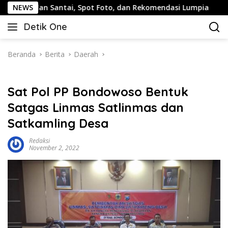
Langsung
 Santai, Spot Foto, dan Rekomendasi Lumpia
NEWS
Panduan W
ke
Detik One
konten
Tajam
Ungkap
Fakta
Beranda
Berita
Daerah
Sat Pol PP Bondowoso Bentuk
Satgas Linmas Satlinmas dan
Satkamling Desa
Redaksi
November 2, 2022