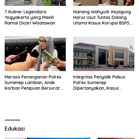
7 Kuliner Legendaris
Nanang Wahyudi: Kejagung
Yogyakarta yang Masih
Harus Usut Tuntas Dalang
Ramai Dicari Wisatawan
Utama Kasus Korupsi BSPS
Sumenep
Merasa Penanganan Polres
Integritas Penyidik Pidsus
Sumenep Lamban, Anak
Polres Sumenep
Korban Penipuan Bersurat ke
Dipertanyakan, Kasus
Mabes Polri
Dugaan Penipuan Oknum
LSM Tak Kunjung Ada
Kepastian
Edukasi