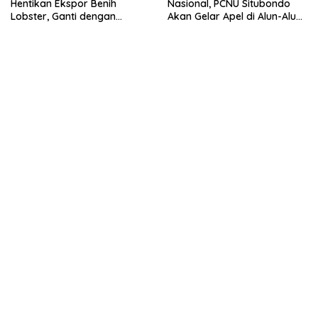
Hentikan Ekspor Benih
Nasional, PCNU Situbondo
Lobster, Ganti dengan
Akan Gelar Apel di Alun-Alun
Ekspor Lobster 50 Gram
Besuki