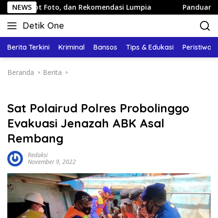
Langsung
pot Foto, dan Rekomendasi Lumpia
NEWS
Panduan Wisata Kelua
ke
Detik One
konten
Tajam
Ungkap
Berita Terkini
Kriminal
Bansos
Tips & Edukasi
Peristiwa
Fakta
Beranda
Berita
Sat Polairud Polres Probolinggo
Evakuasi Jenazah ABK Asal
Rembang
Redaksi
November 9, 2022