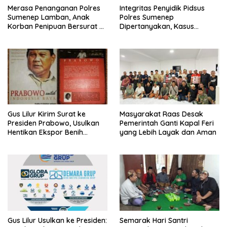
Merasa Penanganan Polres
Integritas Penyidik Pidsus
Sumenep Lamban, Anak
Polres Sumenep
Korban Penipuan Bersurat ke
Dipertanyakan, Kasus
Mabes Polri
Dugaan Penipuan Oknum
LSM Tak Kunjung Ada
Kepastian
Gus Lilur Kirim Surat ke
Masyarakat Raas Desak
Presiden Prabowo, Usulkan
Pemerintah Ganti Kapal Feri
Hentikan Ekspor Benih
yang Lebih Layak dan Aman
Lobster dan Ganti Ekspor
Lobster 50 Gram
Gus Lilur Usulkan ke Presiden:
Semarak Hari Santri