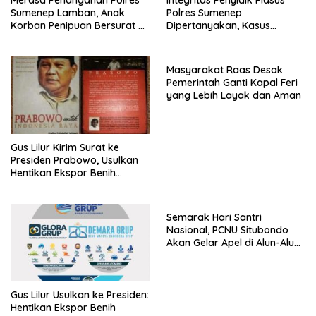
Sumenep Lamban, Anak
Polres Sumenep
Korban Penipuan Bersurat ke
Dipertanyakan, Kasus
Mabes Polri
Dugaan Penipuan Oknum
LSM Tak Kunjung Ada
Kepastian
Masyarakat Raas Desak
Pemerintah Ganti Kapal Feri
yang Lebih Layak dan Aman
Gus Lilur Kirim Surat ke
Presiden Prabowo, Usulkan
Hentikan Ekspor Benih
Lobster dan Ganti Ekspor
Lobster 50 Gram
Semarak Hari Santri
Nasional, PCNU Situbondo
Akan Gelar Apel di Alun-Alun
Besuki
Gus Lilur Usulkan ke Presiden:
Hentikan Ekspor Benih