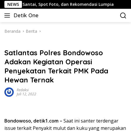
Langsung
 Santai, Spot Foto, dan Rekomendasi Lumpia
NEWS
Panduan W
ke
Detik One
konten
Tajam
Ungkap
Fakta
Beranda
Berita
Satlantas Polres Bondowoso
Adakan Kegiatan Operasi
Penyekatan Terkait PMK Pada
Hewan Ternak
Redaksi
Juli 12, 2022
Bondowoso, detik1.com –
Saat ini santer terdengar
issue terkait Penyakit mulut dan kuku yang merupakan