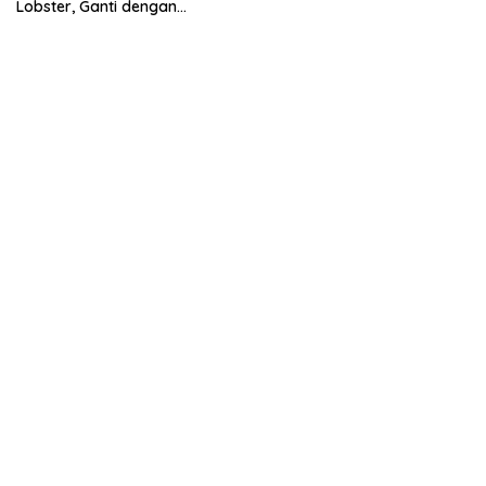
Lobster, Ganti dengan
Ekspor Lobster 50 Gram