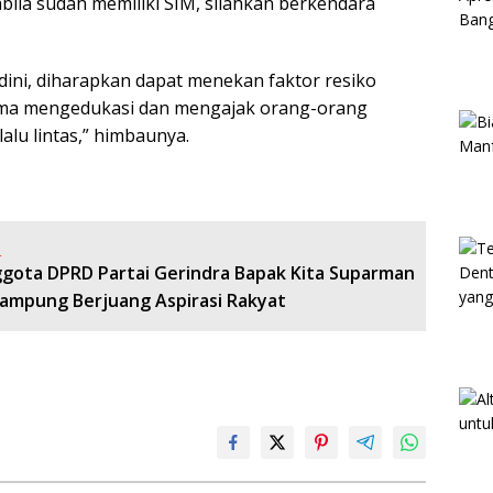
ila sudah memiliki SIM, silahkan berkendara
k dini, diharapkan dapat menekan faktor resiko
-sama mengedukasi dan mengajak orang-orang
alu lintas,” himbaunya.
:
ggota DPRD Partai Gerindra Bapak Kita Suparman
nampung Berjuang Aspirasi Rakyat