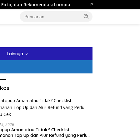
ndasi Lumpia
Panduan Wisata Keluarga ke Kota Batu: Iti
tutup
Lainnya
kasi
 15, 2026
opup Aman atau Tidak? Checklist
anan Top Up dan Alur Refund yang Perlu