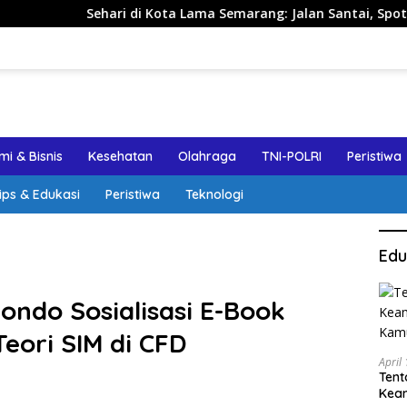
i di Kota Lama Semarang: Jalan Santai, Spot Foto, dan Rekome
i & Bisnis
Kesehatan
Olahraga
TNI-POLRI
Peristiwa
ips & Edukasi
Peristiwa
Teknologi
Edu
bondo Sosialisasi E-Book
eori SIM di CFD
April
Tent
Keam