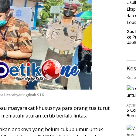
Gus 
ke P
Usul
Eksp
dan 
Lobs
Kes
Kese
a Hercahyaningdyah S.I.K.
Agust
mbau masyarakat khususnya para orang tua turut
5 Ca
ematuhi aturan tertib berlalu lintas.
Bumi
ehkan anaknya yang belum cukup umur untuk