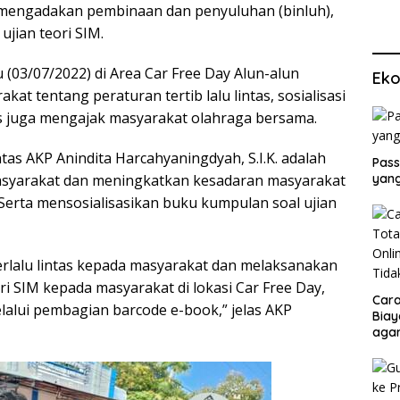
 mengadakan pembinaan dan penyuluhan (binluh),
jian teori SIM.
(03/07/2022) di Area Car Free Day Alun-alun
Eko
t tentang peraturan tertib lalu lintas, sosialisasi
as juga mengajak masyarakat olahraga bersama.
tas AKP Anindita Harcahyaningdyah, S.I.K. adalah
Pass
asyarakat dan meningkatkan kesadaran masyarakat
yang
. Serta mensosialisasikan buku kumpulan soal ujian
erlalu lintas kepada masyarakat dan melaksanakan
ori SIM kepada masyarakat di lokasi Car Free Day,
Cara
alui pembagian barcode e-book,” jelas AKP
Biay
agar
Men