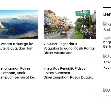
Ber
Septe
Kerj
Wisata Keluarga ke
7 Kuliner Legendaris
Berh
ute, Biaya, dan Jam
Yogyakarta yang Masih Ramai
Dicari Wisatawan
Penanganan Polres
Integritas Penyidik Pidsus
 Lamban, Anak
Polres Sumenep
enipuan Bersurat ke
Dipertanyakan, Kasus Dugaan
lri
Penipuan Oknum LSM Tak
Kunjung Ada Kepastian