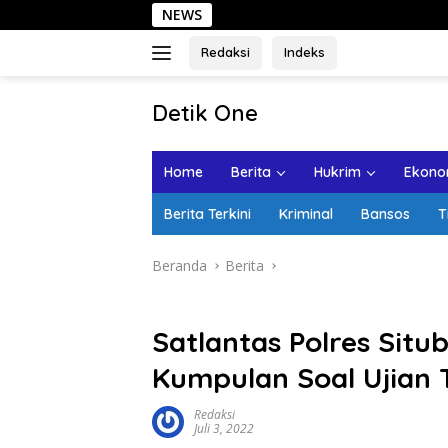
Langsung
NEWS
Sehar
ke
konten
Redaksi
Indeks
tutup
Detik One
Tajam
Ungkap
Home
Berita
Hukrim
Ekonom
Fakta
Berita Terkini
Kriminal
Bansos
T
Beranda
Berita
Satlantas Polres Situ
Kumpulan Soal Ujian T
Redaksi
Juli 3, 2022