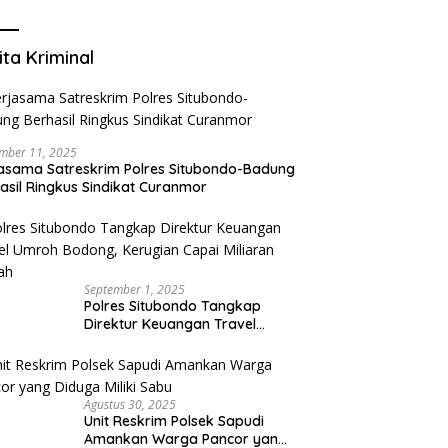
Mengurangi Risiko Merokok
ita Kriminal
mber 11, 2025
asama Satreskrim Polres Situbondo-Badung
asil Ringkus Sindikat Curanmor
September 1, 2025
Polres Situbondo Tangkap
Direktur Keuangan Travel
Umroh Bodong, Kerugian
Capai Miliaran Rupiah
Agustus 30, 2025
Unit Reskrim Polsek Sapudi
Amankan Warga Pancor yang