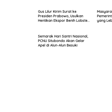
Sumenep
Gus Lilur Kirim Surat ke
Masyara
Presiden Prabowo, Usulkan
Pemerint
Hentikan Ekspor Benih Lobster
yang Le
dan Ganti Ekspor Lobster 50
Gram
Semarak Hari Santri Nasional,
PCNU Situbondo Akan Gelar
Apel di Alun-Alun Besuki