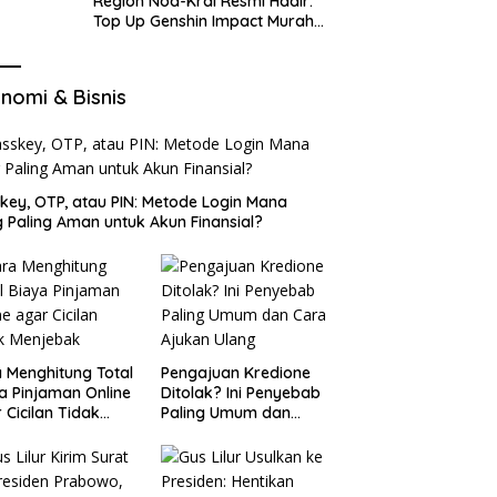
Region Nod-Krai Resmi Hadir:
Top Up Genshin Impact Murah
di VocaGame untuk Jelajah
Wilayah Baru
nomi & Bisnis
key, OTP, atau PIN: Metode Login Mana
 Paling Aman untuk Akun Finansial?
 Menghitung Total
Pengajuan Kredione
a Pinjaman Online
Ditolak? Ini Penyebab
 Cicilan Tidak
Paling Umum dan
jebak
Cara Ajukan Ulang