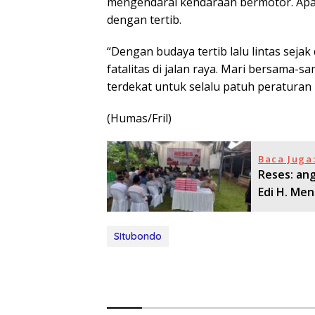
mengendarai kendaraan bermotor. Apab
dengan tertib.
“Dengan budaya tertib lalu lintas seja
fatalitas di jalan raya. Mari bersama
terdekat untuk selalu patuh peraturan l
(Humas/Fril)
Baca Juga
Reses: an
Edi H. Me
SItubondo