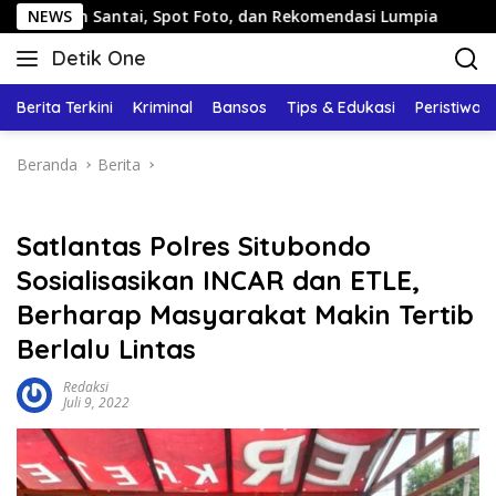
Langsung
n Santai, Spot Foto, dan Rekomendasi Lumpia
NEWS
Panduan W
ke
Detik One
konten
Tajam
Ungkap
Berita Terkini
Kriminal
Bansos
Tips & Edukasi
Peristiwa
Fakta
Beranda
Berita
Satlantas Polres Situbondo
Sosialisasikan INCAR dan ETLE,
Berharap Masyarakat Makin Tertib
Berlalu Lintas
Redaksi
Juli 9, 2022