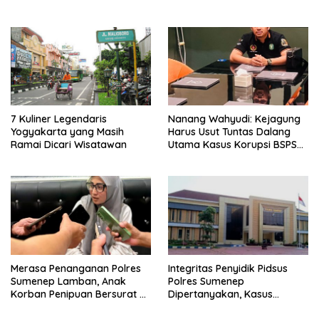
7 Kuliner Legendaris
Nanang Wahyudi: Kejagung
Yogyakarta yang Masih
Harus Usut Tuntas Dalang
Ramai Dicari Wisatawan
Utama Kasus Korupsi BSPS
Sumenep
Merasa Penanganan Polres
Integritas Penyidik Pidsus
Sumenep Lamban, Anak
Polres Sumenep
Korban Penipuan Bersurat ke
Dipertanyakan, Kasus
Mabes Polri
Dugaan Penipuan Oknum