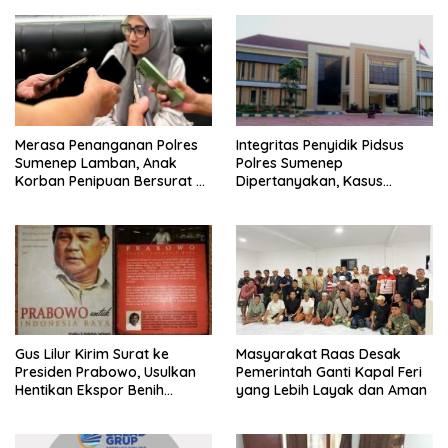
Merasa Penanganan Polres
Integritas Penyidik Pidsus
Sumenep Lamban, Anak
Polres Sumenep
Korban Penipuan Bersurat ke
Dipertanyakan, Kasus
Mabes Polri
Dugaan Penipuan Oknum
LSM Tak Kunjung Ada
Kepastian
Gus Lilur Kirim Surat ke
Masyarakat Raas Desak
Presiden Prabowo, Usulkan
Pemerintah Ganti Kapal Feri
Hentikan Ekspor Benih
yang Lebih Layak dan Aman
Lobster dan Ganti Ekspor
Lobster 50 Gram