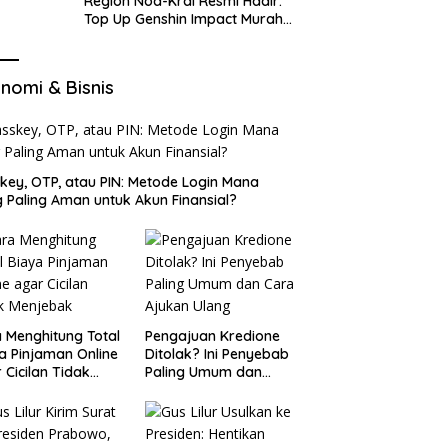
Region Nod-Krai Resmi Hadir:
Top Up Genshin Impact Murah
di VocaGame untuk Jelajah
Wilayah Baru
nomi & Bisnis
key, OTP, atau PIN: Metode Login Mana
 Paling Aman untuk Akun Finansial?
 Menghitung Total
Pengajuan Kredione
a Pinjaman Online
Ditolak? Ini Penyebab
 Cicilan Tidak
Paling Umum dan
jebak
Cara Ajukan Ulang