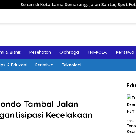
i Kota Lama Semarang: Jalan Santai, Spot Foto, dan Rekomend
i & Bisnis
Kesehatan
Olahraga
TNI-POLRI
Peristiwa
ips & Edukasi
Peristiwa
Teknologi
Edu
ubondo Tambal Jalan
antisipasi Kecelakaan
April
Tent
Keam