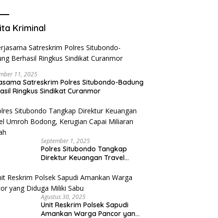
Mengurangi Risiko Merokok
ita Kriminal
mber 11, 2025
asama Satreskrim Polres Situbondo-Badung
asil Ringkus Sindikat Curanmor
September 1, 2025
Polres Situbondo Tangkap
Direktur Keuangan Travel
Umroh Bodong, Kerugian
Capai Miliaran Rupiah
Agustus 30, 2025
Unit Reskrim Polsek Sapudi
Amankan Warga Pancor yang