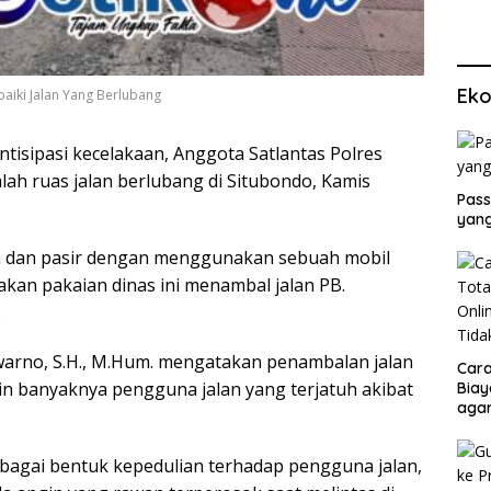
Eko
aiki Jalan Yang Berlubang
isipasi kecelakaan, Anggota Satlantas Polres
ah ruas jalan berlubang di Situbondo, Kamis
Pass
yang
n dan pasir dengan menggunakan sebuah mobil
akan pakaian dinas ini menambal jalan PB.
.
warno, S.H., M.Hum. mengatakan penambalan jalan
Cara
in banyaknya pengguna jalan yang terjatuh akibat
Biay
agar
Men
ebagai bentuk kepedulian terhadap pengguna jalan,