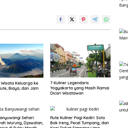
7 Kuliner Legendaris
Wisata Keluarga ke
Yogyakarta yang Masih Ramai
ute, Biaya, dan Jam
Dicari Wisatawan
anyuwangi Sehari:
Rute Kuliner Pagi Kediri: Soto
wah Wurung, Djawatan,
Bok Ireng, Pecel Tumpang, dan
enja di Pulau Merah
Kopi Dekat Simpang Lima