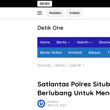
Langsung
NEWS
Sehari d
ke
konten
Redaksi
Indeks
tutup
Detik One
Tajam
Ungkap
Home
Berita
Hukrim
Ekonom
Fakta
Berita Terkini
Kriminal
Bansos
T
Beranda
Berita
Daerah
Satlantas Polres Sit
Berlubang Untuk Meng
Redaksi
Maret 9, 2023