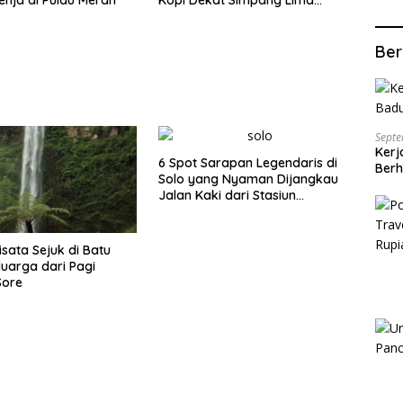
Gumul
Ber
Septe
Kerj
6 Spot Sarapan Legendaris di
Berh
Solo yang Nyaman Dijangkau
Jalan Kaki dari Stasiun
Balapan
isata Sejuk di Batu
luarga dari Pagi
Sore