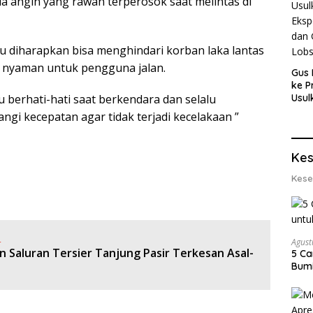
 angin yang rawan terperosok saat melintas di
u diharapkan bisa menghindari korban laka lantas
 nyaman untuk pengguna jalan.
Gus 
ke P
 berhati-hati saat berkendara dan selalu
Usul
Eksp
angi kecepatan agar tidak terjadi kecelakaan ”
dan 
Lobs
Kes
Kese
:
Agust
 Saluran Tersier Tanjung Pasir Terkesan Asal-
5 Ca
Bumi