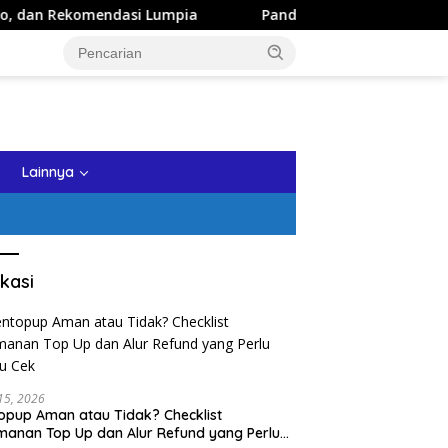
asi Lumpia
Panduan Wisata Keluarga ke Kota Batu: Itine
tutup
Lainnya
kasi
 15, 2026
opup Aman atau Tidak? Checklist
anan Top Up dan Alur Refund yang Perlu