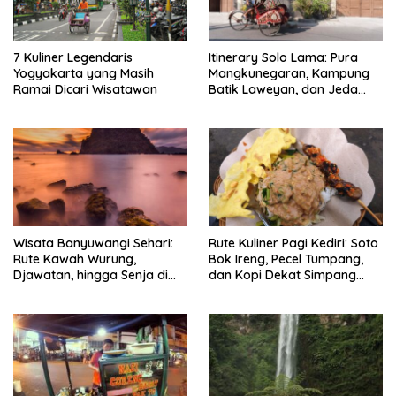
7 Kuliner Legendaris
Itinerary Solo Lama: Pura
Yogyakarta yang Masih
Mangkunegaran, Kampung
Ramai Dicari Wisatawan
Batik Laweyan, dan Jeda
Timlo-Selat Solo
Wisata Banyuwangi Sehari:
Rute Kuliner Pagi Kediri: Soto
Rute Kawah Wurung,
Bok Ireng, Pecel Tumpang,
Djawatan, hingga Senja di
dan Kopi Dekat Simpang
Pulau Merah
Lima Gumul