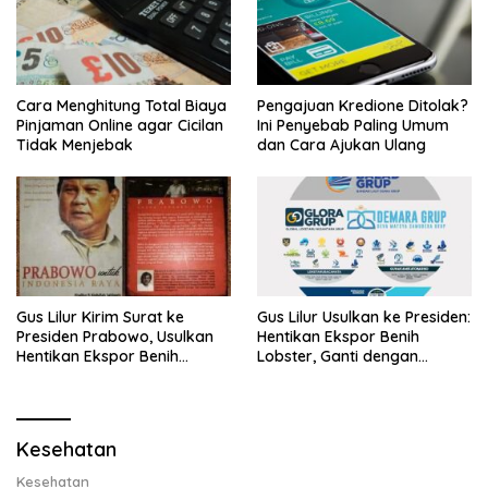
Cara Menghitung Total Biaya
Pengajuan Kredione Ditolak?
Pinjaman Online agar Cicilan
Ini Penyebab Paling Umum
Tidak Menjebak
dan Cara Ajukan Ulang
Gus Lilur Kirim Surat ke
Gus Lilur Usulkan ke Presiden:
Presiden Prabowo, Usulkan
Hentikan Ekspor Benih
Hentikan Ekspor Benih
Lobster, Ganti dengan
Lobster dan Ganti Ekspor
Ekspor Lobster 50 Gram
Lobster 50 Gram
Kesehatan
Kesehatan