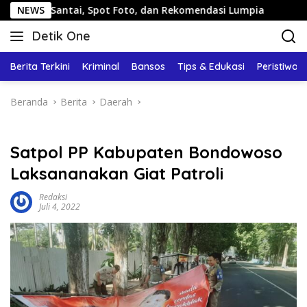
Langsung
ntai, Spot Foto, dan Rekomendasi Lumpia
NEWS
Panduan Wisat
ke
Detik One
konten
Tajam
Ungkap
Berita Terkini
Kriminal
Bansos
Tips & Edukasi
Peristiwa
Fakta
Beranda
Berita
Daerah
Satpol PP Kabupaten Bondowoso
Laksananakan Giat Patroli
Redaksi
Juli 4, 2022