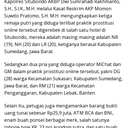
Kapolres Situbondo AKBP Dwi Sumrahadi Rakhmanto,
S.H., S.I.K., M.H. melalui Kasat Reskrim AKP Momon
Suwito Pratomo, S.H. M.H. mengungkapkan ketiga
remaja putri yang diduga terlibat praktik prostitusi
online tersebut digerebek di salah satu hotel di
Situbondo, mereka adalah masing-masing adalah NR
(19), NH (20) dan LR (20), ketiganya berasal Kabupaten
Sumedang, Jawa Barat.
Sedangkan dua pria yang diduga operator MiChat dan
GM dalam praktik prostitusi online tersebut, yakni DG
(28) warga Kecamatan Sukasari, Kabupaten Sumedang,
Jawa Barat, dan RM (21) warga Kecamatan
Penganggaran, Kabupaten Lebak, Banten.
Selain itu, petugas juga mengamankan barang bukti
uang tunai sebesar Rp25,9 juta, ATM BCA dan BNI,
enam buah ponsel berbagai merk, salah satunya
Iphone type XR, 23 pcs kondom sutra, dan satu buah