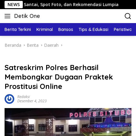
Langsung
ntai, Spot Foto, dan Rekomendasi Lumpia
NEWS
Panduan Wisat
ke
Detik One
konten
Tajam
Ungkap
Berita Terkini
Kriminal
Bansos
Tips & Edukasi
Peristiwa
Fakta
Beranda
Berita
Daerah
Satreskrim Polres Berhasil
Membongkar Dugaan Praktek
Prostitusi Online
Redaksi
Desember 4, 2023