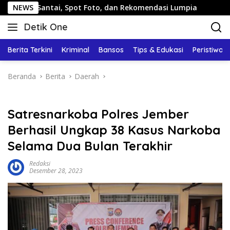
Langsung
ntai, Spot Foto, dan Rekomendasi Lumpia
NEWS
Panduan Wisat
ke
Detik One
konten
Tajam
Ungkap
Berita Terkini
Kriminal
Bansos
Tips & Edukasi
Peristiwa
Fakta
Beranda
Berita
Daerah
Satresnarkoba Polres Jember
Berhasil Ungkap 38 Kasus Narkoba
Selama Dua Bulan Terakhir
Redaksi
Desember 28, 2023