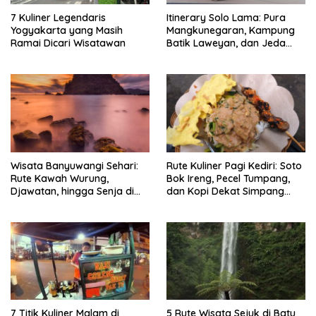
7 Kuliner Legendaris
Itinerary Solo Lama: Pura
Yogyakarta yang Masih
Mangkunegaran, Kampung
Ramai Dicari Wisatawan
Batik Laweyan, dan Jeda
Timlo-Selat Solo
Wisata Banyuwangi Sehari:
Rute Kuliner Pagi Kediri: Soto
Rute Kawah Wurung,
Bok Ireng, Pecel Tumpang,
Djawatan, hingga Senja di
dan Kopi Dekat Simpang
Pulau Merah
Lima Gumul
7 Titik Kuliner Malam di
5 Rute Wisata Sejuk di Batu