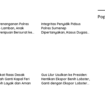
Pop
Penanganan Polres
Integritas Penyidik Pidsus
 Lamban, Anak
Polres Sumenep
enipuan Bersurat ke
Dipertanyakan, Kasus Dugaan
lri
Penipuan Oknum LSM Tak
Kunjung Ada Kepastian
kat Raas Desak
Gus Lilur Usulkan ke Presiden:
ah Ganti Kapal Feri
Hentikan Ekspor Benih Lobster,
bih Layak dan Aman
Ganti dengan Ekspor Lobster
50 Gram