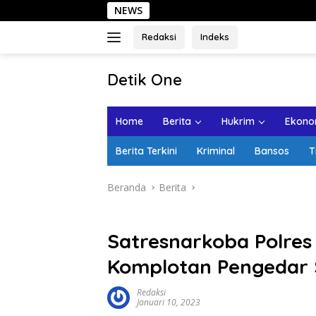
Langsung
NEWS
Sehari di
ke
konten
Redaksi
Indeks
tutup
Detik One
Tajam
Ungkap
Home
Berita
Hukrim
Ekonom
Fakta
Berita Terkini
Kriminal
Bansos
T
Beranda
Berita
Satresnarkoba Polre
Komplotan Pengedar
Redaksi
Januari 10, 2023