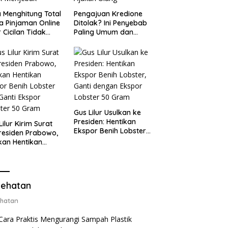
 Menghitung Total
Pengajuan Kredione
a Pinjaman Online
Ditolak? Ini Penyebab
 Cicilan Tidak
Paling Umum dan
jebak
Cara Ajukan Ulang
Gus Lilur Usulkan ke
Presiden: Hentikan
Lilur Kirim Surat
Ekspor Benih Lobster,
residen Prabowo,
Ganti dengan Ekspor
kan Hentikan
Lobster 50 Gram
or Benih Lobster
Ganti Ekspor
ter 50 Gram
ehatan
hatan