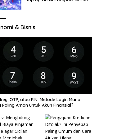
di VocaGame untuk Jelajah
Wilayah Baru
nomi & Bisnis
key, OTP, atau PIN: Metode Login Mana
 Paling Aman untuk Akun Finansial?