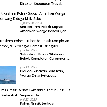
Direktur Keuangan Travel
Umroh Bodong, Kerugian
Capai Miliaran Rupiah
Agustus 30, 2025
Unit Reskrim Polsek Sapudi
Amankan Warga Pancor yang
Diduga Miliki Sabu
Juni 16, 2025
Satreskrim Polres Situbondo
Bekuk Komplotan Curanmor, 9
Tersangka Berhasil Diringkus
Juni 13, 2025
Diduga Gunakan Bom Ikan,
Warga Desa Ketupat
Kecamatan Raas Terancam
Pidana
Mei 25, 2025
Polres Gresik Berhasil