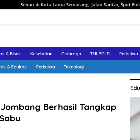
 Kota Lama Semarang: Jalan Santai, Spot Foto, dan Rekomendas
i & Bisnis
Kesehatan
Olahraga
TNI-POLRI
Peristiwa
ips & Edukasi
Peristiwa
Teknologi
Edu
s Jombang Berhasil Tangkap
 Sabu