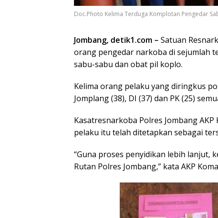
Doc.Photo Kelima Terduga Komplotan Pengedar Sa
Jombang, detik1.com –
Satuan Resnark
orang pengedar narkoba di sejumlah t
sabu-sabu dan obat pil koplo.
Kelima orang pelaku yang diringkus poli
Jomplang (38), DI (37) dan PK (25) se
Kasatresnarkoba Polres Jombang AKP 
pelaku itu telah ditetapkan sebagai t
“Guna proses penyidikan lebih lanjut,
Rutan Polres Jombang,” kata AKP Komar