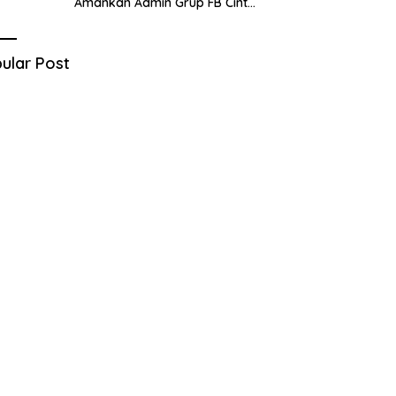
Amankan Admin Grup FB Cinta
Sedarah di Denpasar Bali
ular Post