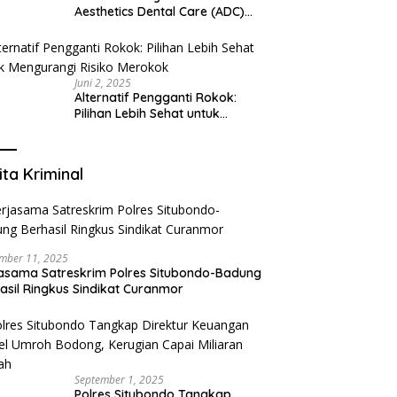
Aesthetics Dental Care (ADC)
Tangerang: Klinik Gigi Modern
yang Mengerti Kebutuhanmu
Juni 2, 2025
Alternatif Pengganti Rokok:
Pilihan Lebih Sehat untuk
Mengurangi Risiko Merokok
ita Kriminal
mber 11, 2025
asama Satreskrim Polres Situbondo-Badung
asil Ringkus Sindikat Curanmor
September 1, 2025
Polres Situbondo Tangkap