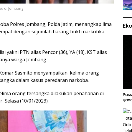
bu di Jombang
oba Polres Jombang, Polda Jatim, menangkap lima
Eko
empat dengan sejumlah barang bukti narkotika
si yakni PTN alias Pencor (36), YA (18), KST alias
muanya warga Jombang.
Komar Sasmito menyampaikan, kelima orang
ersangka dalam kasus peredaran narkoba.
 kelima orang tersangka dilakukan penahanan di
Pass
yang
, Selasa (10/01/2023).