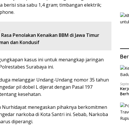
a berisi sisa sabu 1,4 gram; timbangan elektrik;
dphone.
:
k Rasa Penolakan Kenaikan BBM di Jawa Timur
Aman dan Kondusif
Ber
ngkapan kasus ini untuk menangkap jaringan
Polrestabes Surabaya ini.
diduga melanggar Undang-Undang nomor 35 tahun
Septe
gedar pil dobel L dijerat dengan Pasal 197
Kerj
tentang kesehatan.
Berh
h Nurhidayat menegaskan pihaknya berkomitmen
gedar narkoba di Kota Santri ini. Sebab, Narkoba
arus diperangi.