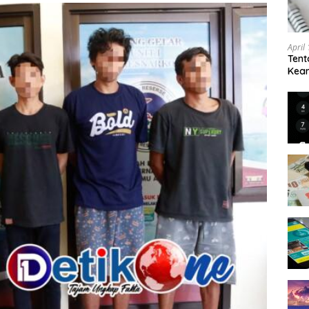
April
Tent
Keam
Kam