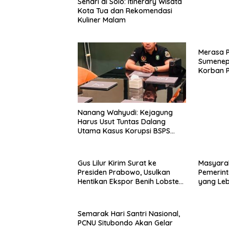
Sehari di Solo: Itinerary Wisata
Kota Tua dan Rekomendasi
Kuliner Malam
Merasa 
Sumenep
Korban P
Mabes Po
Nanang Wahyudi: Kejagung
Harus Usut Tuntas Dalang
Utama Kasus Korupsi BSPS
Sumenep
Gus Lilur Kirim Surat ke
Masyara
Presiden Prabowo, Usulkan
Pemerint
Hentikan Ekspor Benih Lobster
yang Le
dan Ganti Ekspor Lobster 50
Gram
Semarak Hari Santri Nasional,
PCNU Situbondo Akan Gelar