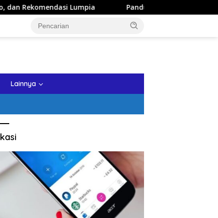
i Lumpia
Panduan Wisata Keluarga ke Kota Batu: Itinera
tutup
Lainnya
kasi