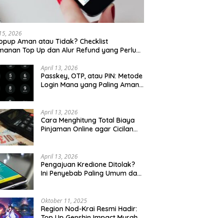
 15, 2026
opup Aman atau Tidak? Checklist
anan Top Up dan Alur Refund yang Perlu
u Cek
April 13, 2026
Passkey, OTP, atau PIN: Metode
Login Mana yang Paling Aman
untuk Akun Finansial?
April 13, 2026
Cara Menghitung Total Biaya
Pinjaman Online agar Cicilan
Tidak Menjebak
April 13, 2026
Pengajuan Kredione Ditolak?
Ini Penyebab Paling Umum dan
Cara Ajukan Ulang
Oktober 11, 2025
Region Nod-Krai Resmi Hadir:
Top Up Genshin Impact Murah