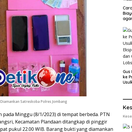
Cara
Biay
agar
Men
Gus 
ke P
Usul
Eksp
dan 
Lobs
g Diamankan Satreskoba Polres Jombang
Kes
 pada Minggu (8/1/2023) di tempat berbeda. PTN
Kese
gsri, Kecamatan Plandaan ditangkap di pinggir
at pukul 22.00 WIB. Barang bukti yang diamankan