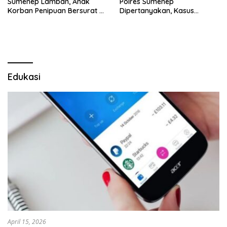
Sumenep Lamban, Anak
Polres Sumenep
Korban Penipuan Bersurat ke
Dipertanyakan, Kasus
Mabes Polri
Dugaan Penipuan Oknum
LSM Tak Kunjung Ada
Kepastian
Edukasi
April 15, 2026