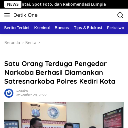
Langsung
ai, Spot Foto, dan Rekomendasi Lumpia
NEWS
Panduan Wisata 
ke
Detik One
konten
Tajam
Ungkap
Berita Terkini
Kriminal
Bansos
Tips & Edukasi
Peristiwa
Fakta
Beranda
Berita
Satu Orang Terduga Pengedar
Narkoba Berhasil Diamankan
Satresnarkoba Polres Kediri Kota
Redaksi
November 20, 2022