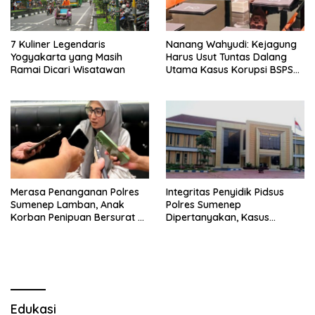
7 Kuliner Legendaris
Nanang Wahyudi: Kejagung
Yogyakarta yang Masih
Harus Usut Tuntas Dalang
Ramai Dicari Wisatawan
Utama Kasus Korupsi BSPS
Sumenep
Merasa Penanganan Polres
Integritas Penyidik Pidsus
Sumenep Lamban, Anak
Polres Sumenep
Korban Penipuan Bersurat ke
Dipertanyakan, Kasus
Mabes Polri
Dugaan Penipuan Oknum
LSM Tak Kunjung Ada
Kepastian
Edukasi