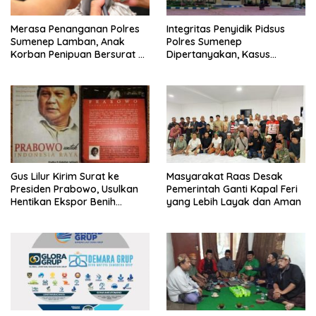
Merasa Penanganan Polres
Integritas Penyidik Pidsus
Sumenep Lamban, Anak
Polres Sumenep
Korban Penipuan Bersurat ke
Dipertanyakan, Kasus
Mabes Polri
Dugaan Penipuan Oknum
LSM Tak Kunjung Ada
Kepastian
Gus Lilur Kirim Surat ke
Masyarakat Raas Desak
Presiden Prabowo, Usulkan
Pemerintah Ganti Kapal Feri
Hentikan Ekspor Benih
yang Lebih Layak dan Aman
Lobster dan Ganti Ekspor
Lobster 50 Gram