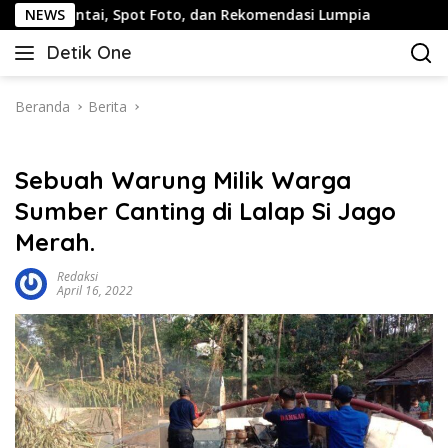
Langsung
i, Spot Foto, dan Rekomendasi Lumpia
NEWS
Panduan Wisata 
ke
Detik One
konten
Tajam
Ungkap
Fakta
Beranda
Berita
Sebuah Warung Milik Warga
Sumber Canting di Lalap Si Jago
Merah.
Redaksi
April 16, 2022