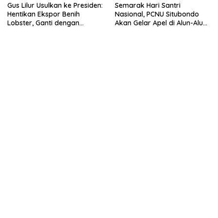
Gus Lilur Usulkan ke Presiden:
Semarak Hari Santri
Hentikan Ekspor Benih
Nasional, PCNU Situbondo
Lobster, Ganti dengan
Akan Gelar Apel di Alun-Alun
Ekspor Lobster 50 Gram
Besuki