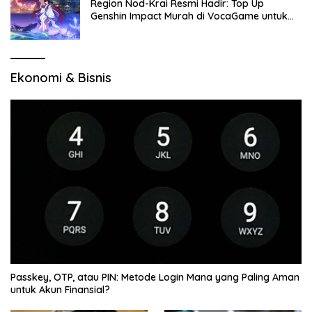
Region Nod-Krai Resmi Hadir: Top Up
Genshin Impact Murah di VocaGame untuk
Jelajah Wilayah Baru
Ekonomi & Bisnis
Passkey, OTP, atau PIN: Metode Login Mana yang Paling Aman
untuk Akun Finansial?