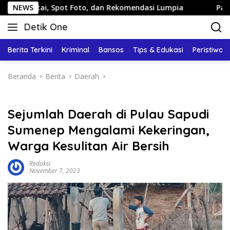
Langsung
ai, Spot Foto, dan Rekomendasi Lumpia
NEWS
Panduan Wisata 
ke
Detik One
konten
Tajam
Ungkap
Berita Terkini
Kriminal
Bansos
Tips & Edukasi
Peristiwa
Fakta
Beranda
Berita
Daerah
Sejumlah Daerah di Pulau Sapudi
Sumenep Mengalami Kekeringan,
Warga Kesulitan Air Bersih
Redaksi
November 7, 2023