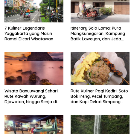
7 Kuliner Legendaris
Itinerary Solo Lama: Pura
Yogyakarta yang Masih
Mangkunegaran, Kampung
Ramai Dicari Wisatawan
Batik Laweyan, dan Jeda
Timlo-Selat Solo
Wisata Banyuwangi Sehari:
Rute Kuliner Pagi Kediri: Soto
Rute Kawah Wurung,
Bok Ireng, Pecel Tumpang,
Djawatan, hingga Senja di
dan Kopi Dekat Simpang
Pulau Merah
Lima Gumul