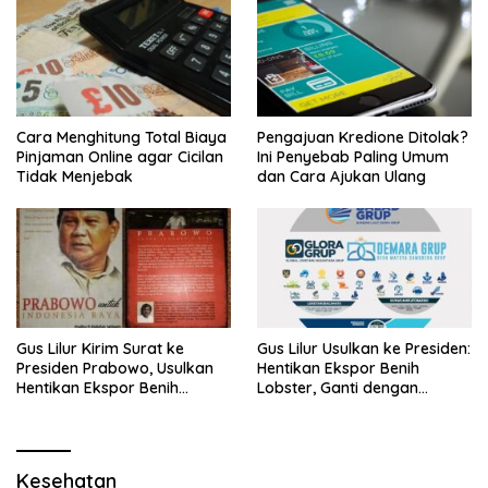
Cara Menghitung Total Biaya
Pengajuan Kredione Ditolak?
Pinjaman Online agar Cicilan
Ini Penyebab Paling Umum
Tidak Menjebak
dan Cara Ajukan Ulang
Gus Lilur Kirim Surat ke
Gus Lilur Usulkan ke Presiden:
Presiden Prabowo, Usulkan
Hentikan Ekspor Benih
Hentikan Ekspor Benih
Lobster, Ganti dengan
Lobster dan Ganti Ekspor
Ekspor Lobster 50 Gram
Lobster 50 Gram
Kesehatan