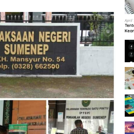
April
Tent
Keam
Kam