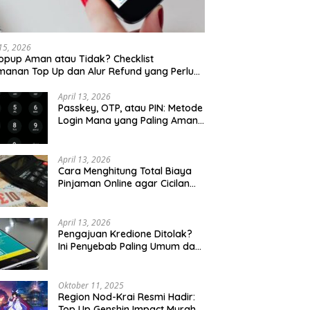
 15, 2026
opup Aman atau Tidak? Checklist
anan Top Up dan Alur Refund yang Perlu
u Cek
April 13, 2026
Passkey, OTP, atau PIN: Metode
Login Mana yang Paling Aman
untuk Akun Finansial?
April 13, 2026
Cara Menghitung Total Biaya
Pinjaman Online agar Cicilan
Tidak Menjebak
April 13, 2026
Pengajuan Kredione Ditolak?
Ini Penyebab Paling Umum dan
Cara Ajukan Ulang
Oktober 11, 2025
Region Nod-Krai Resmi Hadir:
Top Up Genshin Impact Murah