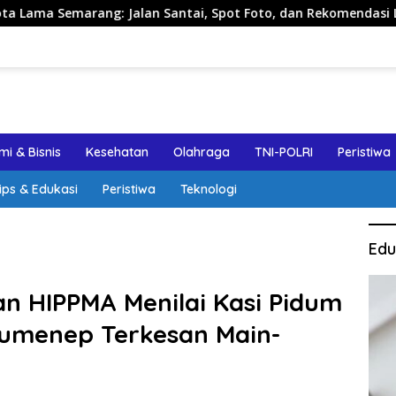
lan Santai, Spot Foto, dan Rekomendasi Lumpia
Panduan
i & Bisnis
Kesehatan
Olahraga
TNI-POLRI
Peristiwa
ips & Edukasi
Peristiwa
Teknologi
Edu
n HIPPMA Menilai Kasi Pidum
 Sumenep Terkesan Main-