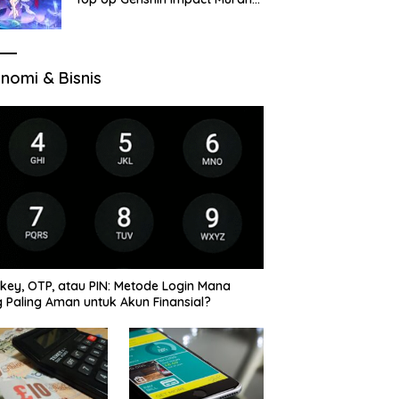
di VocaGame untuk Jelajah
Wilayah Baru
nomi & Bisnis
key, OTP, atau PIN: Metode Login Mana
 Paling Aman untuk Akun Finansial?