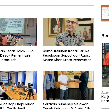
Ber
an Tegas Tolak Gula
Ramai Keluhan Kapal Feri ke
, Desak Pemerintah
Kepulauan Sapudi dan Raas,
 Petani Tebu
Nasim Khan Minta Pemerintah
Segera Bertindak
Septe
Kerj
Berh
Gerakan Sumenep Melawan
kyat Dapil Kepulauan
Desak Kejagung RI Ambil Alih
PLN, Tagih Janji