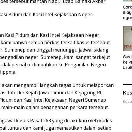
ades tersebut mantan Napi,” ucap Baihaki Akbar.
Cara
Biay
si Pidum dan Kasi Intel Kejaksaan Negeri
agar
Men
 Kasi Pidum dan Kasi Intel Kejaksaan Negeri
ami bahwa semua berkas terkait kasus tersebut
ri Sumenep dan tinggal menunggu jadwal sidang
ke pengadilan negeri Sumenep, kami sangat terkejut
Gus 
ke P
 tidak pernah di limpahkan ke Pengadilan Negeri
Usul
Hippma.
Eksp
dan 
Lobs
 akan mengambil langkah tegas untuk melaporkan
Kes
si Intel ke Kejati Jawa Timur dan Kejagung RI,
Pidum dan Kasi Intel Kejaksaan Negeri Sumenep
Kese
an main-main dalam penanganan perkara tersebut.
gawal kasus Pasal 263 yang di lakukan oleh kades
ai tuntas dan kami juga memastikan dalam setiap