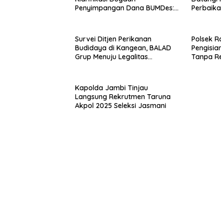
Penyimpangan Dana BUMDes:
Perbaikan
“Tidak Benar!”
Raas
Survei Ditjen Perikanan
Polsek R
Budidaya di Kangean, BALAD
Pengisia
Grup Menuju Legalitas
Tanpa R
Budidaya Laut Nasional
Kapolda Jambi Tinjau
Langsung Rekrutmen Taruna
Akpol 2025 Seleksi Jasmani