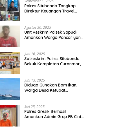
September 1, 2025
Polres Situbondo Tangkap
Direktur Keuangan Travel
Umroh Bodong, Kerugian
Capai Miliaran Rupiah
Agustus 30, 2025
Unit Reskrim Polsek Sapudi
Amankan Warga Pancor yang
Diduga Miliki Sabu
Juni 16, 2025
Satreskrim Polres Situbondo
Bekuk Komplotan Curanmor, 9
Tersangka Berhasil Diringkus
Juni 13, 2025
Diduga Gunakan Bom Ikan,
Warga Desa Ketupat
Kecamatan Raas Terancam
Pidana
Mei 25, 2025
Polres Gresik Berhasil
Amankan Admin Grup FB Cinta
Sedarah di Denpasar Bali