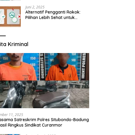
yang Mengerti Kebutuhanmu
Juni 2, 2025
Alternatif Pengganti Rokok:
Pilihan Lebih Sehat untuk
Mengurangi Risiko Merokok
ita Kriminal
mber 11, 2025
asama Satreskrim Polres Situbondo-Badung
asil Ringkus Sindikat Curanmor