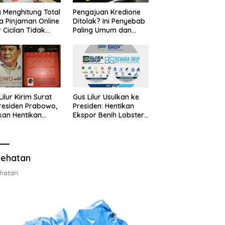
 Menghitung Total
Pengajuan Kredione
a Pinjaman Online
Ditolak? Ini Penyebab
 Cicilan Tidak
Paling Umum dan
jebak
Cara Ajukan Ulang
Lilur Kirim Surat
Gus Lilur Usulkan ke
residen Prabowo,
Presiden: Hentikan
kan Hentikan
Ekspor Benih Lobster,
or Benih Lobster
Ganti dengan Ekspor
Ganti Ekspor
Lobster 50 Gram
ter 50 Gram
ehatan
hatan