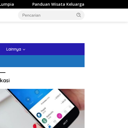
 Wisata Keluarga ke Kota Batu: Itinerary Seharian yang Realis
tutup
Lainnya
kasi