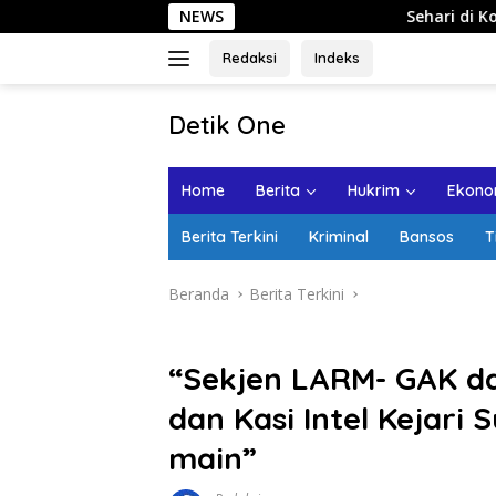
Langsung
NEWS
Sehari di Kota Lama Semarang: Ja
ke
konten
Redaksi
Indeks
tutup
Detik One
Tajam
Ungkap
Home
Berita
Hukrim
Ekonom
Fakta
Berita Terkini
Kriminal
Bansos
T
Beranda
Berita Terkini
“Sekjen LARM- GAK da
dan Kasi Intel Kejari
main”