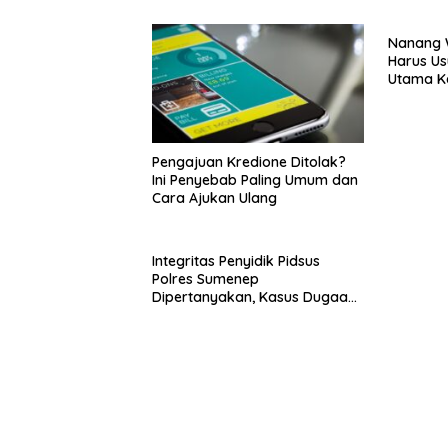
Nanang 
Harus Us
Utama K
Sumene
Pengajuan Kredione Ditolak?
Ini Penyebab Paling Umum dan
Cara Ajukan Ulang
Integritas Penyidik Pidsus
Polres Sumenep
Dipertanyakan, Kasus Dugaan
Penipuan Oknum LSM Tak
Kunjung Ada Kepastian