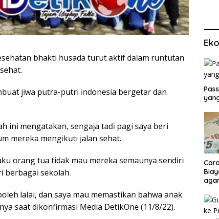
Eko
sehatan bhakti husada turut aktif dalam runtutan
sehat.
Pass
at jiwa putra-putri indonesia bergetar dan
yang
lah ini mengatakan, sengaja tadi pagi saya beri
m mereka mengikuti jalan sehat.
laku orang tua tidak mau mereka semaunya sendiri
Cara
Biay
i berbagai sekolah.
agar
Men
boleh lalai, dan saya mau memastikan bahwa anak
nya saat dikonfirmasi Media DetikOne (11/8/22).