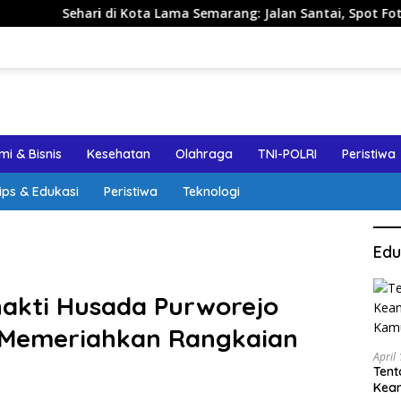
 di Kota Lama Semarang: Jalan Santai, Spot Foto, dan Rekomen
i & Bisnis
Kesehatan
Olahraga
TNI-POLRI
Peristiwa
ips & Edukasi
Peristiwa
Teknologi
Edu
hakti Husada Purworejo
f Memeriahkan Rangkaian
April
Tent
Keam