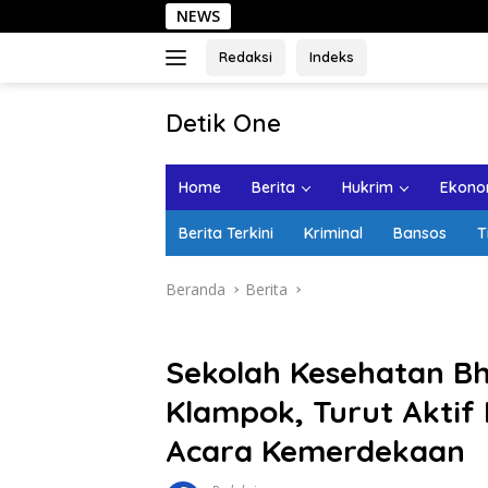
Langsung
NEWS
Sehari
ke
konten
Redaksi
Indeks
tutup
Detik One
Tajam
Ungkap
Home
Berita
Hukrim
Ekonom
Fakta
Berita Terkini
Kriminal
Bansos
T
Beranda
Berita
Sekolah Kesehatan B
Klampok, Turut Akti
Acara Kemerdekaan