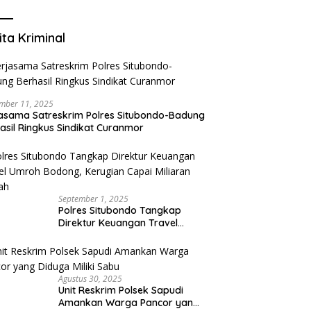
Mengurangi Risiko Merokok
ita Kriminal
mber 11, 2025
asama Satreskrim Polres Situbondo-Badung
asil Ringkus Sindikat Curanmor
September 1, 2025
Polres Situbondo Tangkap
Direktur Keuangan Travel
Umroh Bodong, Kerugian
Capai Miliaran Rupiah
Agustus 30, 2025
Unit Reskrim Polsek Sapudi
Amankan Warga Pancor yang