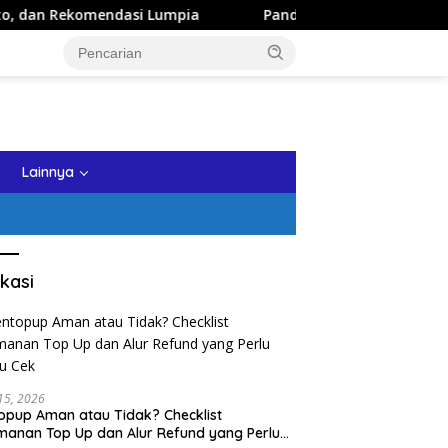
dasi Lumpia
Panduan Wisata Keluarga ke Kota Batu: Itin
tutup
Lainnya
kasi
 15, 2026
opup Aman atau Tidak? Checklist
anan Top Up dan Alur Refund yang Perlu