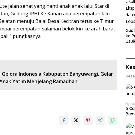
te jalan sehat yang nanti anak anak lalui,Star di
latan, Gedung IPHI Ke Kanan ada perempatan lalu
Selatan menuju Balai Desa Kecitran terus ke Timur
mpai perempatan Salaman belok kiri ke arah barat
Gus 
bali,” pungkasnya.
ke P
Usul
Eksp
dan 
Lobs
Kes
:
i Gelora Indonesia Kabupaten Banyuwangi, Gelar
Kese
Anak Yatim Menjelang Ramadhan
Agust
5 Ca
Bumi