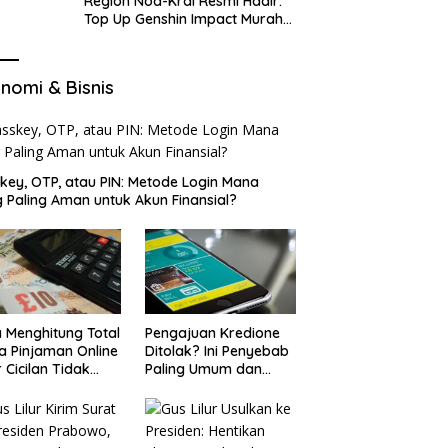
Region Nod-Krai Resmi Hadir:
Top Up Genshin Impact Murah
di VocaGame untuk Jelajah
Wilayah Baru
nomi & Bisnis
key, OTP, atau PIN: Metode Login Mana
 Paling Aman untuk Akun Finansial?
 Menghitung Total
Pengajuan Kredione
a Pinjaman Online
Ditolak? Ini Penyebab
 Cicilan Tidak
Paling Umum dan
jebak
Cara Ajukan Ulang