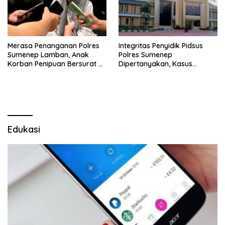
Merasa Penanganan Polres
Integritas Penyidik Pidsus
Sumenep Lamban, Anak
Polres Sumenep
Korban Penipuan Bersurat ke
Dipertanyakan, Kasus
Mabes Polri
Dugaan Penipuan Oknum
LSM Tak Kunjung Ada
Kepastian
Edukasi