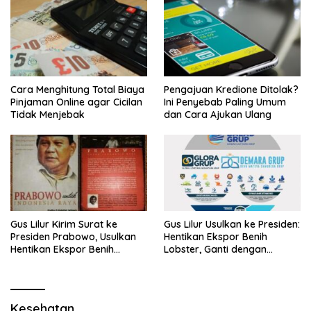
Cara Menghitung Total Biaya
Pengajuan Kredione Ditolak?
Pinjaman Online agar Cicilan
Ini Penyebab Paling Umum
Tidak Menjebak
dan Cara Ajukan Ulang
Gus Lilur Kirim Surat ke
Gus Lilur Usulkan ke Presiden:
Presiden Prabowo, Usulkan
Hentikan Ekspor Benih
Hentikan Ekspor Benih
Lobster, Ganti dengan
Lobster dan Ganti Ekspor
Ekspor Lobster 50 Gram
Lobster 50 Gram
Kesehatan