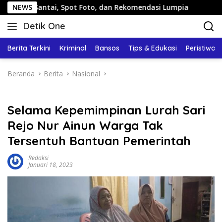
Langsung
ai, Spot Foto, dan Rekomendasi Lumpia
NEWS
Panduan Wisata
ke
Detik One
konten
Tajam
Ungkap
Berita Terkini
Kriminal
Bansos
Tips & Edukasi
Peristiwa
Fakta
Beranda
Berita
Nasional
Selama Kepemimpinan Lurah Sari
Rejo Nur Ainun Warga Tak
Tersentuh Bantuan Pemerintah
Redaksi
Januari 18, 2023