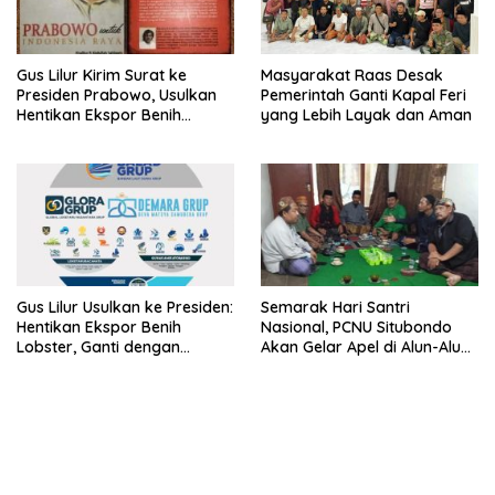
Gus Lilur Kirim Surat ke
Masyarakat Raas Desak
Presiden Prabowo, Usulkan
Pemerintah Ganti Kapal Feri
Hentikan Ekspor Benih
yang Lebih Layak dan Aman
Lobster dan Ganti Ekspor
Lobster 50 Gram
Gus Lilur Usulkan ke Presiden:
Semarak Hari Santri
Hentikan Ekspor Benih
Nasional, PCNU Situbondo
Lobster, Ganti dengan
Akan Gelar Apel di Alun-Alun
Ekspor Lobster 50 Gram
Besuki