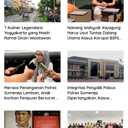
7 Kuliner Legendaris
Nanang Wahyudi: Kejagung
Yogyakarta yang Masih
Harus Usut Tuntas Dalang
Ramai Dicari Wisatawan
Utama Kasus Korupsi BSPS
Sumenep
Merasa Penanganan Polres
Integritas Penyidik Pidsus
Sumenep Lamban, Anak
Polres Sumenep
Korban Penipuan Bersurat ke
Dipertanyakan, Kasus
Mabes Polri
Dugaan Penipuan Oknum
LSM Tak Kunjung Ada
Kepastian