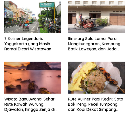
7 Kuliner Legendaris
Itinerary Solo Lama: Pura
Yogyakarta yang Masih
Mangkunegaran, Kampung
Ramai Dicari Wisatawan
Batik Laweyan, dan Jeda
Timlo-Selat Solo
Wisata Banyuwangi Sehari:
Rute Kuliner Pagi Kediri: Soto
Rute Kawah Wurung,
Bok Ireng, Pecel Tumpang,
Djawatan, hingga Senja di
dan Kopi Dekat Simpang
Pulau Merah
Lima Gumul