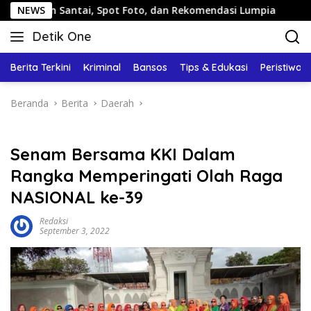
Langsung
 Santai, Spot Foto, dan Rekomendasi Lumpia
NEWS
Panduan W
ke
Detik One
konten
Tajam
Ungkap
Berita Terkini
Kriminal
Bansos
Tips & Edukasi
Peristiwa
Fakta
Beranda
Berita
Daerah
Senam Bersama KKI Dalam
Rangka Memperingati Olah Raga
NASIONAL ke-39
Redaksi
September 3, 2022