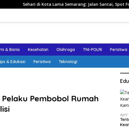
ri di Kota Lama Semarang: Jalan Santai, Spot Foto, dan Rekom
i & Bisnis
Kesehatan
Olahraga
TNI-POLRI
Peristiwa
ips & Edukasi
Peristiwa
Teknologi
Edu
r Pelaku Pembobol Rumah
isi
April
Tent
Keam