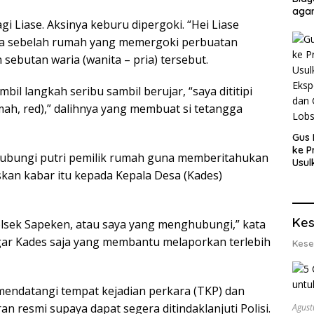
agar
i Liase. Aksinya keburu dipergoki. “Hei Liase
Men
gga sebelah rumah yang memergoki perbuatan
 sebutan waria (wanita – pria) tersebut.
il langkah seribu sambil berujar, “saya dititipi
ah, red),” dalihnya yang membuat si tetangga
Gus 
ke P
hubungi putri pemilik rumah guna memberitahukan
Usul
skan kabar itu kepada Kepala Desa (Kades)
Eksp
dan 
Lobs
Kes
ek Sapeken, atau saya yang menghubungi,” kata
 agar Kades saja yang membantu melaporkan terlebih
Kese
mendatangi tempat kejadian perkara (TKP) dan
 resmi supaya dapat segera ditindaklanjuti Polisi.
Agust