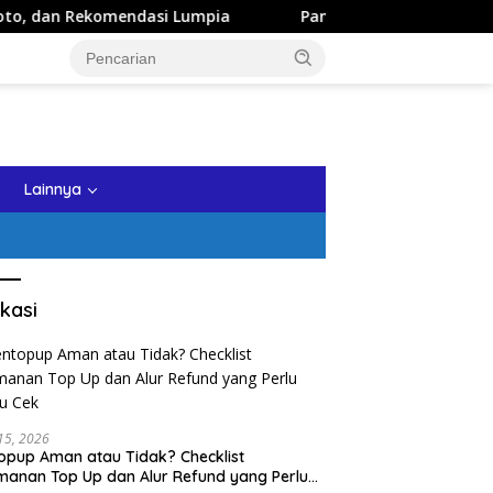
endasi Lumpia
Panduan Wisata Keluarga ke Kota Batu: I
tutup
Lainnya
kasi
 15, 2026
opup Aman atau Tidak? Checklist
anan Top Up dan Alur Refund yang Perlu