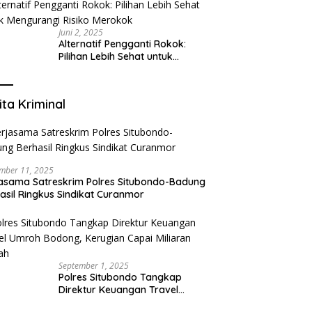
yang Mengerti Kebutuhanmu
Juni 2, 2025
Alternatif Pengganti Rokok:
Pilihan Lebih Sehat untuk
Mengurangi Risiko Merokok
ita Kriminal
mber 11, 2025
asama Satreskrim Polres Situbondo-Badung
asil Ringkus Sindikat Curanmor
September 1, 2025
Polres Situbondo Tangkap
Direktur Keuangan Travel
Umroh Bodong, Kerugian