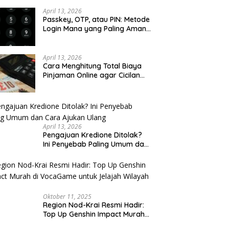
u Cek
April 13, 2026
Passkey, OTP, atau PIN: Metode
Login Mana yang Paling Aman
untuk Akun Finansial?
April 13, 2026
Cara Menghitung Total Biaya
Pinjaman Online agar Cicilan
Tidak Menjebak
April 13, 2026
Pengajuan Kredione Ditolak?
Ini Penyebab Paling Umum dan
Cara Ajukan Ulang
Oktober 11, 2025
Region Nod-Krai Resmi Hadir:
Top Up Genshin Impact Murah
di VocaGame untuk Jelajah