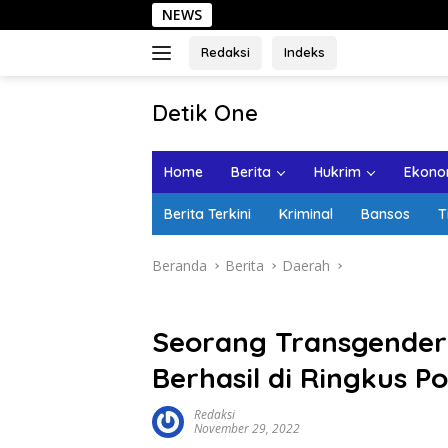
Langsung
NEWS
Seha
ke
konten
Redaksi
Indeks
tutup
Detik One
Tajam
Ungkap
Home
Berita
Hukrim
Ekonom
Fakta
Berita Terkini
Kriminal
Bansos
T
Beranda
Berita
Daerah
Seorang Transgende
Berhasil di Ringkus Pol
Redaksi
November 29, 2022