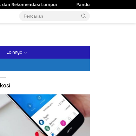
pia
Panduan Wisata Keluarga ke Kota Batu: Itinerary Se
tutup
Lainnya
kasi