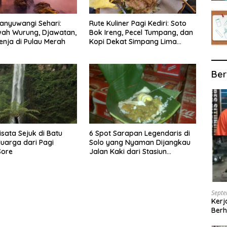
anyuwangi Sehari:
Rute Kuliner Pagi Kediri: Soto
wah Wurung, Djawatan,
Bok Ireng, Pecel Tumpang, dan
enja di Pulau Merah
Kopi Dekat Simpang Lima
Gumul
Ber
isata Sejuk di Batu
6 Spot Sarapan Legendaris di
luarga dari Pagi
Solo yang Nyaman Dijangkau
Sore
Jalan Kaki dari Stasiun
Balapan
Septe
Kerj
Berh