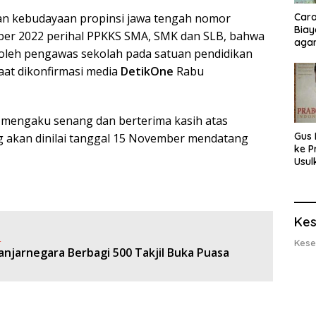
Cara
dan kebudayaan propinsi jawa tengah nomor
Biay
ober 2022 perihal PPKKS SMA, SMK dan SLB, bahwa
agar
 oleh pengawas sekolah pada satuan pendidikan
Men
aat dikonfirmasi media
DetikOne
Rabu
 mengaku senang dan berterima kasih atas
Gus 
g akan dinilai tanggal 15 November mendatang
ke P
Usul
Eksp
dan 
Lobs
Kes
:
Kese
anjarnegara Berbagi 500 Takjil Buka Puasa