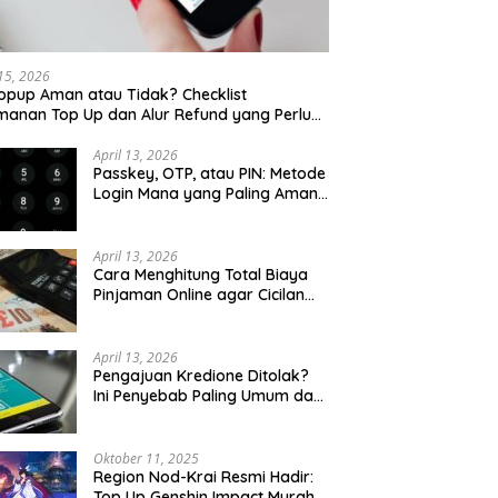
 15, 2026
opup Aman atau Tidak? Checklist
anan Top Up dan Alur Refund yang Perlu
u Cek
April 13, 2026
Passkey, OTP, atau PIN: Metode
Login Mana yang Paling Aman
untuk Akun Finansial?
April 13, 2026
Cara Menghitung Total Biaya
Pinjaman Online agar Cicilan
Tidak Menjebak
April 13, 2026
Pengajuan Kredione Ditolak?
Ini Penyebab Paling Umum dan
Cara Ajukan Ulang
Oktober 11, 2025
Region Nod-Krai Resmi Hadir:
Top Up Genshin Impact Murah