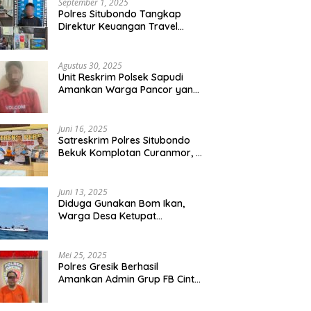
September 1, 2025
Polres Situbondo Tangkap
Direktur Keuangan Travel
Umroh Bodong, Kerugian
Capai Miliaran Rupiah
Agustus 30, 2025
Unit Reskrim Polsek Sapudi
Amankan Warga Pancor yang
Diduga Miliki Sabu
Juni 16, 2025
Satreskrim Polres Situbondo
Bekuk Komplotan Curanmor, 9
Tersangka Berhasil Diringkus
Juni 13, 2025
Diduga Gunakan Bom Ikan,
Warga Desa Ketupat
Kecamatan Raas Terancam
Pidana
Mei 25, 2025
Polres Gresik Berhasil
Amankan Admin Grup FB Cinta
Sedarah di Denpasar Bali