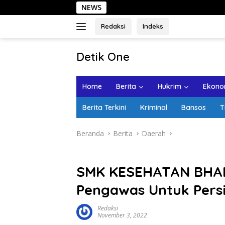
Langsung
NEWS
Sehari di Kota
ke
konten
Redaksi
Indeks
tutup
Detik One
Tajam
Ungkap
Home
Berita
Hukrim
Ekonom
Fakta
Berita Terkini
Kriminal
Bansos
T
Beranda
Berita
Daerah
SMK KESEHATAN BHA
Pengawas Untuk Pers
Redaksi
November 3, 2022