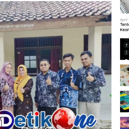
April
Tent
Keam
Kam