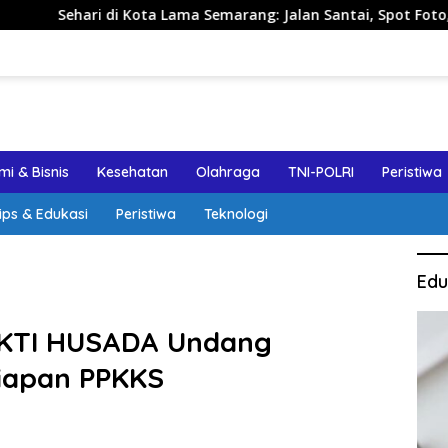
 Lama Semarang: Jalan Santai, Spot Foto, dan Rekomendasi Lum
i & Bisnis
Kesehatan
Olahraga
TNI-POLRI
Peristiwa
ips & Edukasi
Peristiwa
Teknologi
Edu
KTI HUSADA Undang
iapan PPKKS