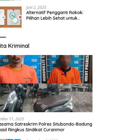
yang Mengerti Kebutuhanmu
Juni 2, 2025
Alternatif Pengganti Rokok:
Pilihan Lebih Sehat untuk
Mengurangi Risiko Merokok
ita Kriminal
mber 11, 2025
asama Satreskrim Polres Situbondo-Badung
asil Ringkus Sindikat Curanmor