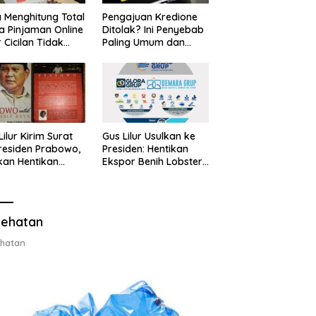
 Menghitung Total
Pengajuan Kredione
a Pinjaman Online
Ditolak? Ini Penyebab
 Cicilan Tidak
Paling Umum dan
jebak
Cara Ajukan Ulang
Lilur Kirim Surat
Gus Lilur Usulkan ke
residen Prabowo,
Presiden: Hentikan
kan Hentikan
Ekspor Benih Lobster,
or Benih Lobster
Ganti dengan Ekspor
Ganti Ekspor
Lobster 50 Gram
ter 50 Gram
ehatan
hatan