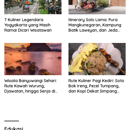
7 Kuliner Legendaris
Itinerary Solo Lama: Pura
Yogyakarta yang Masih
Mangkunegaran, Kampung
Ramai Dicari Wisatawan
Batik Laweyan, dan Jeda
Timlo-Selat Solo
Wisata Banyuwangi Sehari:
Rute Kuliner Pagi Kediri: Soto
Rute Kawah Wurung,
Bok Ireng, Pecel Tumpang,
Djawatan, hingga Senja di
dan Kopi Dekat Simpang
Pulau Merah
Lima Gumul
Edukasi