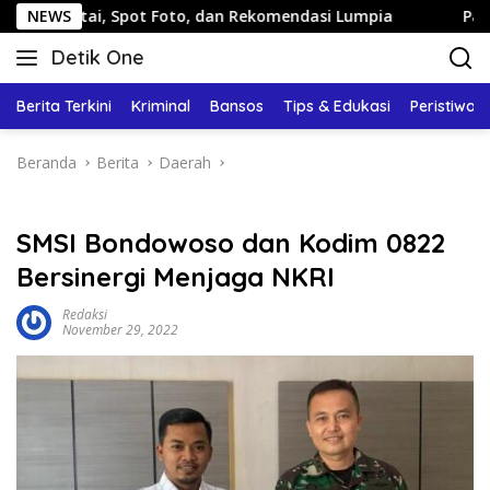
Langsung
 Spot Foto, dan Rekomendasi Lumpia
NEWS
Panduan Wisata Kel
ke
Detik One
konten
Tajam
Ungkap
Berita Terkini
Kriminal
Bansos
Tips & Edukasi
Peristiwa
Fakta
Beranda
Berita
Daerah
SMSI Bondowoso dan Kodim 0822
Bersinergi Menjaga NKRI
Redaksi
November 29, 2022