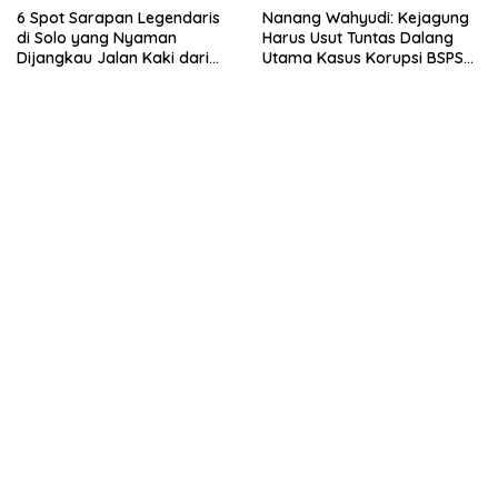
6 Spot Sarapan Legendaris
Nanang Wahyudi: Kejagung
di Solo yang Nyaman
Harus Usut Tuntas Dalang
Dijangkau Jalan Kaki dari
Utama Kasus Korupsi BSPS
Stasiun Balapan
Sumenep