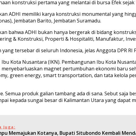
aan konstruksi pertama yang melantai di bursa Efek sejak
skan ADHI memiliki karya konstruksi monumental yang hingg
onas), Jembatan Barito, Jembatan Suramadu.
an bahwa ADHI bukan hanya bergerak di bidang konstruksi t
ering & Konstruksi, Properti & Hospitaliti, Manufaktur, Inve
yang tersebar di seluruh Indonesia, jelas Anggota DPR RI F
as Ibu Kota Nusantara (IKN). Pembangunan Ibu Kota Nusan
menyebarluaskan magnet pertumbuhan ekonomi baru sehin
my, green energy, smart transportation, dan tata kelola pe
. Semua produk galian tambang ada di sana. Sebut saja besi
sampai kepada sungai besar di Kalimantan Utara yang dapa
a Juga:
pu Memajukan Kotanya, Bupati Situbondo Kembali Men