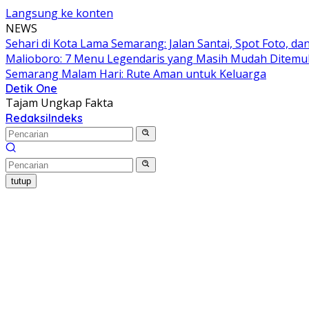
Langsung ke konten
NEWS
Sehari di Kota Lama Semarang: Jalan Santai, Spot Foto, 
Malioboro: 7 Menu Legendaris yang Masih Mudah Ditem
Semarang Malam Hari: Rute Aman untuk Keluarga
Detik One
Tajam Ungkap Fakta
Redaksi
Indeks
tutup