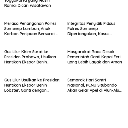
Yogyakarta yang Masih
Ramai Dicari Wisatawan
Merasa Penanganan Polres
Integritas Penyidik Pidsus
Sumenep Lamban, Anak
Polres Sumenep
Korban Penipuan Bersurat ke
Dipertanyakan, Kasus
Mabes Polri
Dugaan Penipuan Oknum
LSM Tak Kunjung Ada
Kepastian
Gus Lilur Kirim Surat ke
Masyarakat Raas Desak
Presiden Prabowo, Usulkan
Pemerintah Ganti Kapal Feri
Hentikan Ekspor Benih
yang Lebih Layak dan Aman
Lobster dan Ganti Ekspor
Lobster 50 Gram
Gus Lilur Usulkan ke Presiden:
Semarak Hari Santri
Hentikan Ekspor Benih
Nasional, PCNU Situbondo
Lobster, Ganti dengan
Akan Gelar Apel di Alun-Alun
Ekspor Lobster 50 Gram
Besuki