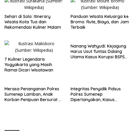
Sehari di Solo: Itinerary
Panduan Wisata Keluarga ke
Wisata Kota Tua dan
Bromo: Rute, Biaya, dan Jam
Rekomendasi Kuliner Malam
Terbaik
Nanang Wahyudi: Kejagung
Harus Usut Tuntas Dalang
Utama Kasus Korupsi BSPS
7 Kuliner Legendaris
Sumenep
Yogyakarta yang Masih
Ramai Dicari Wisatawan
Merasa Penanganan Polres
Integritas Penyidik Pidsus
Sumenep Lamban, Anak
Polres Sumenep
Korban Penipuan Bersurat ke
Dipertanyakan, Kasus
Mabes Polri
Dugaan Penipuan Oknum
LSM Tak Kunjung Ada
Kepastian