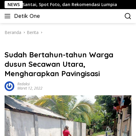
Langsung
an Santai, Spot Foto, dan Rekomendasi Lumpia
NEWS
Panduan
ke
Detik One
konten
Tajam
Ungkap
Fakta
Beranda
Berita
Sudah Bertahun-tahun Warga
dusun Secawan Utara,
Mengharapkan Pavingisasi
Redaksi
Maret 12, 2022