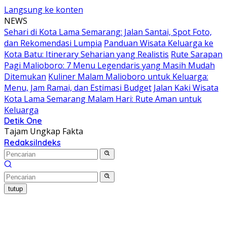
Langsung ke konten
NEWS
Sehari di Kota Lama Semarang: Jalan Santai, Spot Foto,
dan Rekomendasi Lumpia
Panduan Wisata Keluarga ke
Kota Batu: Itinerary Seharian yang Realistis
Rute Sarapan
Pagi Malioboro: 7 Menu Legendaris yang Masih Mudah
Ditemukan
Kuliner Malam Malioboro untuk Keluarga:
Menu, Jam Ramai, dan Estimasi Budget
Jalan Kaki Wisata
Kota Lama Semarang Malam Hari: Rute Aman untuk
Keluarga
Detik One
Tajam Ungkap Fakta
Redaksi
Indeks
tutup