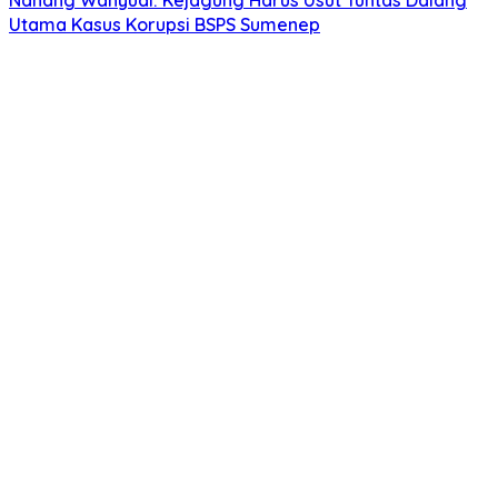
Nanang Wahyudi: Kejagung Harus Usut Tuntas Dalang
Utama Kasus Korupsi BSPS Sumenep