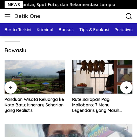
Langsung
n Santai, Spot Foto, dan Rekomendasi Lumpia
NEWS
Panduan W
ke
Detik One
konten
Tajam
Ungkap
Berita Terkini
Kriminal
Bansos
Tips & Edukasi
Peristiwa
Fakta
Bawaslu
Panduan Wisata Keluarga ke
Rute Sarapan Pagi
Kota Batu: Itinerary Seharian
Malioboro: 7 Menu
yang Realistis
Legendaris yang Masih
Mudah Ditemukan