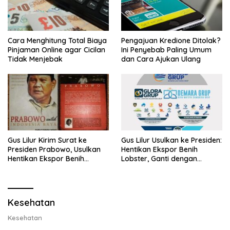
Cara Menghitung Total Biaya
Pengajuan Kredione Ditolak?
Pinjaman Online agar Cicilan
Ini Penyebab Paling Umum
Tidak Menjebak
dan Cara Ajukan Ulang
Gus Lilur Kirim Surat ke
Gus Lilur Usulkan ke Presiden:
Presiden Prabowo, Usulkan
Hentikan Ekspor Benih
Hentikan Ekspor Benih
Lobster, Ganti dengan
Lobster dan Ganti Ekspor
Ekspor Lobster 50 Gram
Lobster 50 Gram
Kesehatan
Kesehatan