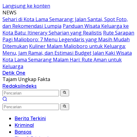
Langsung ke konten
NEWS
Sehari di Kota Lama Semarang: Jalan Santai, Spot Foto,
dan Rekomendasi Lumpia
Panduan Wisata Keluarga ke
Kota Batu: Itinerary Seharian yang Realistis
Rute Sarapan
Pagi Malioboro: 7 Menu Legendaris yang Masih Mudah
Ditemukan
Kuliner Malam Malioboro untuk Keluarga:
Menu, Jam Ramai, dan Estimasi Budget
Jalan Kaki Wisata
Kota Lama Semarang Malam Hari: Rute Aman untuk
Keluarga
Detik One
Tajam Ungkap Fakta
Redaksi
Indeks
Berita Terkini
Kriminal
Bansos