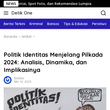
Langsung
i, Spot Foto, dan Rekomendasi Lumpia
NEWS
Panduan Wisata K
ke
Detik One
konten
Tajam
Ungkap
Berita Terkini
Kriminal
Bansos
Tips & Edukasi
Peristiwa
Fakta
Beranda
Artikel
Politik Identitas Menjelang Pilkada
2024: Analisis, Dinamika, dan
Implikasinya
Redaksi
Mei 14, 2024