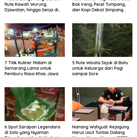
Rute Kawah Wurung,
Bok Ireng, Pecel Tumpang,
Djawatan, hingga Senja di
dan Kopi Dekat Simpang
Pulau Merah
Lima Gumul
7 Titik Kuliner Malam di
5 Rute Wisata Sejuk di Batu
Semarang Lama untuk
untuk Keluarga dari Pagi
Pemburu Rasa Khas Jawa
sampai Sore
6 Spot Sarapan Legendaris
Nanang Wahyudi: Kejagung
di Solo yang Nyaman
Harus Usut Tuntas Dalang