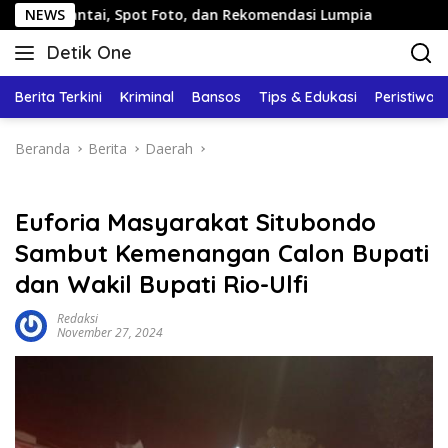
Langsung
ntai, Spot Foto, dan Rekomendasi Lumpia
NEWS
Panduan Wisat
ke
Detik One
konten
Tajam
Ungkap
Berita Terkini
Kriminal
Bansos
Tips & Edukasi
Peristiwa
Fakta
Beranda
Berita
Daerah
Euforia Masyarakat Situbondo
Sambut Kemenangan Calon Bupati
dan Wakil Bupati Rio-Ulfi
Redaksi
November 27, 2024