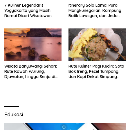
7 Kuliner Legendaris
Itinerary Solo Lama: Pura
Yogyakarta yang Masih
Mangkunegaran, Kampung
Ramai Dicari Wisatawan
Batik Laweyan, dan Jeda
Timlo-Selat Solo
Wisata Banyuwangi Sehari:
Rute Kuliner Pagi Kediri: Soto
Rute Kawah Wurung,
Bok Ireng, Pecel Tumpang,
Djawatan, hingga Senja di
dan Kopi Dekat Simpang
Pulau Merah
Lima Gumul
Edukasi