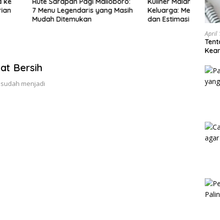
apan Pagi Malioboro:
Kuliner Malam Malioboro untuk
Jalan
egendaris yang Masih
Keluarga: Menu, Jam Ramai,
Sema
itemukan
dan Estimasi Budget
Aman
April
Tent
Keam
Kam
at Bersih
a sudah menjadi