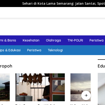
Sehari di Kota Lama Semarang: Jalan Santai, Spot Foto, dan 
i & Bisnis
Kesehatan
Olahraga
TNI-POLRI
Peristiwa
ips & Edukasi
Peristiwa
Teknologi
aropoh
Edu