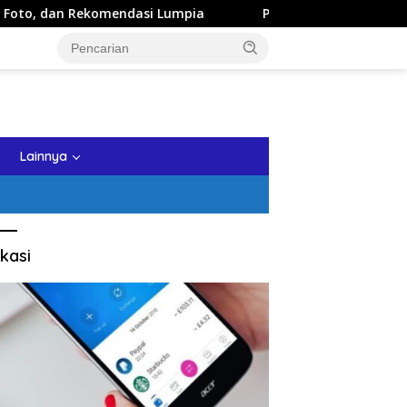
Rekomendasi Lumpia
Panduan Wisata Keluarga ke Kota Ba
tutup
Lainnya
kasi