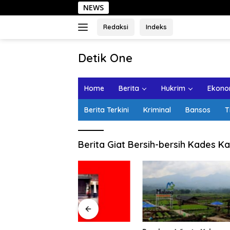
Langsung
NEWS
ke
konten
Redaksi
Indeks
tutup
Detik One
Tajam
Ungkap
Home
Berita
Hukrim
Ekonom
Fakta
Berita Terkini
Kriminal
Bansos
T
Berita Giat Bersih-bersih Kades K