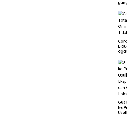
yang
Cara
Biay
agar
Men
Gus 
ke P
Usul
Eksp
dan 