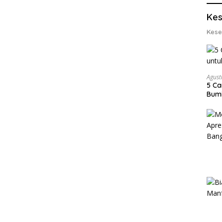
Lobs
Kes
Kese
Agust
5 Ca
Bumi