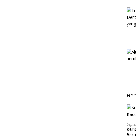
Ber
Septe
Kerj
Berh