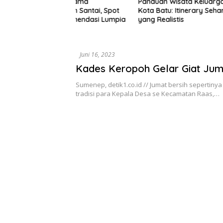
ota Lama
Panduan Wisata Keluarga ke
Rute Sar
alan Santai, Spot
Kota Batu: Itinerary Seharian
7 Menu L
ekomendasi Lumpia
yang Realistis
Mudah D
Juni 16, 2023
Kades Keropoh Gelar Giat Jum
Sumenep, detik1.co.id // Jumat bersih sepertiny
tradisi para Kepala Desa se Kecamatan Raas,…