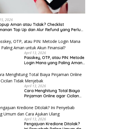
 Kaki Wisata Kota Lama
Sarapan Legendaris Solo: 7
Se
rang Malam Hari: Rute
Tempat Dekat Stasiun Balapan
K
 untuk Keluarga
yang Ramah Kantong
K
 15, 2026
opup Aman atau Tidak? Checklist
anan Top Up dan Alur Refund yang Perlu
u Cek
April 13, 2026
Passkey, OTP, atau PIN: Metode
Login Mana yang Paling Aman
untuk Akun Finansial?
April 13, 2026
Cara Menghitung Total Biaya
Pinjaman Online agar Cicilan
Tidak Menjebak
April 13, 2026
Pengajuan Kredione Ditolak?
Ini Penyebab Paling Umum dan