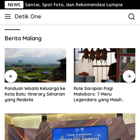
Langsung
an Santai, Spot Foto, dan Rekomendasi Lumpia
NEWS
Panduan
ke
Detik One
konten
Tajam
Ungkap
Fakta
Berita Malang
Panduan Wisata Keluarga ke
Rute Sarapan Pagi
Kota Batu: Itinerary Seharian
Malioboro: 7 Menu
yang Realistis
Legendaris yang Masih
Mudah Ditemukan