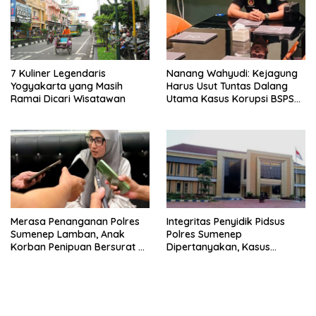
7 Kuliner Legendaris
Nanang Wahyudi: Kejagung
Yogyakarta yang Masih
Harus Usut Tuntas Dalang
Ramai Dicari Wisatawan
Utama Kasus Korupsi BSPS
Sumenep
Merasa Penanganan Polres
Integritas Penyidik Pidsus
Sumenep Lamban, Anak
Polres Sumenep
Korban Penipuan Bersurat ke
Dipertanyakan, Kasus
Mabes Polri
Dugaan Penipuan Oknum
LSM Tak Kunjung Ada
Kepastian