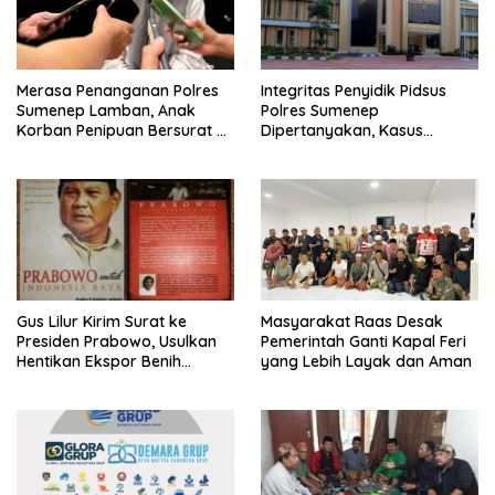
Merasa Penanganan Polres
Integritas Penyidik Pidsus
Sumenep Lamban, Anak
Polres Sumenep
Korban Penipuan Bersurat ke
Dipertanyakan, Kasus
Mabes Polri
Dugaan Penipuan Oknum
LSM Tak Kunjung Ada
Kepastian
Gus Lilur Kirim Surat ke
Masyarakat Raas Desak
Presiden Prabowo, Usulkan
Pemerintah Ganti Kapal Feri
Hentikan Ekspor Benih
yang Lebih Layak dan Aman
Lobster dan Ganti Ekspor
Lobster 50 Gram