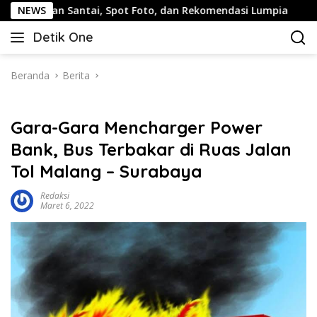
Langsung
 Santai, Spot Foto, dan Rekomendasi Lumpia
NEWS
Panduan Wi
ke
Detik One
konten
Tajam
Ungkap
Fakta
Beranda
Berita
Gara-Gara Mencharger Power
Bank, Bus Terbakar di Ruas Jalan
Tol Malang – Surabaya
Redaksi
Maret 6, 2022