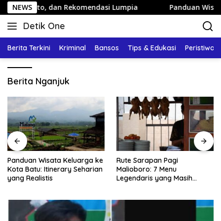
Langsung
 Foto, dan Rekomendasi Lumpia
NEWS
Panduan Wisata Keluarga
ke
Detik One
konten
Tajam
Ungkap
Berita Terkini
Kriminal
Bansos
Tips & Edukasi
Peristiwa
Fakta
Berita Nganjuk
Panduan Wisata Keluarga ke
Rute Sarapan Pagi
Kota Batu: Itinerary Seharian
Malioboro: 7 Menu
yang Realistis
Legendaris yang Masih
Mudah Ditemukan