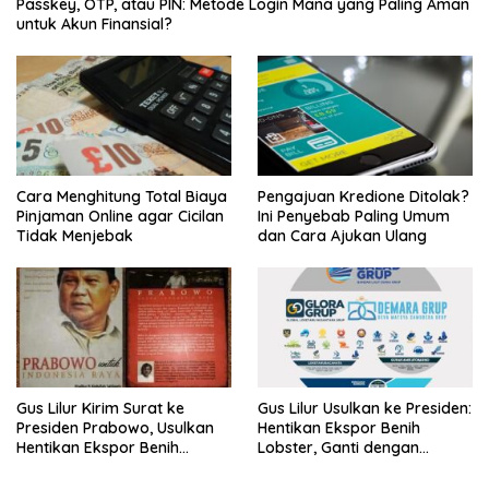
Passkey, OTP, atau PIN: Metode Login Mana yang Paling Aman
untuk Akun Finansial?
Cara Menghitung Total Biaya
Pengajuan Kredione Ditolak?
Pinjaman Online agar Cicilan
Ini Penyebab Paling Umum
Tidak Menjebak
dan Cara Ajukan Ulang
Gus Lilur Kirim Surat ke
Gus Lilur Usulkan ke Presiden:
Presiden Prabowo, Usulkan
Hentikan Ekspor Benih
Hentikan Ekspor Benih
Lobster, Ganti dengan
Lobster dan Ganti Ekspor
Ekspor Lobster 50 Gram
Lobster 50 Gram