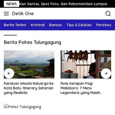
Langsung
 Jalan Santai, Spot Foto, dan Rekomendasi Lumpia
NEWS
Pan
ke
Detik One
konten
Tajam
Ungkap
Berita Terkini
Kriminal
Bansos
Tips & Edukasi
Peristiwa
Fakta
Berita Polres Tulungagung
Panduan Wisata Keluarga ke
Rute Sarapan Pagi
Kota Batu: Itinerary Seharian
Malioboro: 7 Menu
yang Realistis
Legendaris yang Masih
Mudah Ditemukan