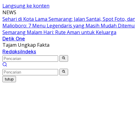
Langsung ke konten
NEWS
Sehari di Kota Lama Semarang: Jalan Santai, Spot Foto, 
Malioboro: 7 Menu Legendaris yang Masih Mudah Ditem
Semarang Malam Hari: Rute Aman untuk Keluarga
Detik One
Tajam Ungkap Fakta
Redaksi
Indeks
tutup