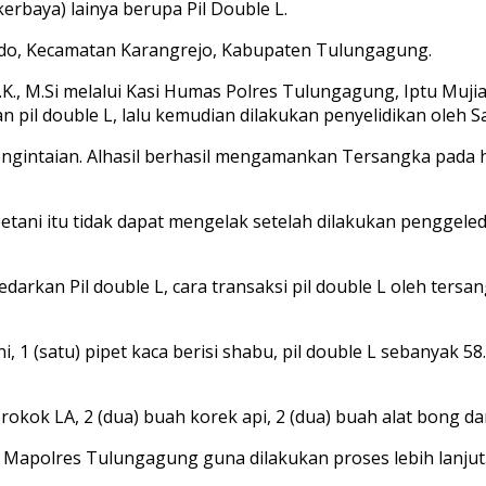
erbaya) lainya berupa Pil Double L.
do, Kecamatan Karangrejo, Kabupaten Tulungagung.
I.K., M.Si melalui Kasi Humas Polres Tulungagung, Iptu Mu
 pil double L, lalu kemudian dilakukan penyelidikan oleh S
ngintaian. Alhasil berhasil mengamankan Tersangka pada ha
petani itu tidak dapat mengelak setelah dilakukan penggel
kan Pil double L, cara transaksi pil double L oleh ters
1 (satu) pipet kaca berisi shabu, pil double L sebanyak 58.0
s rokok LA, 2 (dua) buah korek api, 2 (dua) buah alat bong da
 Mapolres Tulungagung guna dilakukan proses lebih lanjut