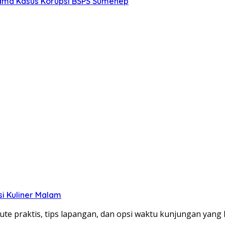
tama Kasus Korupsi BSPS Sumenep
si Kuliner Malam
te praktis, tips lapangan, dan opsi waktu kunjungan yang le