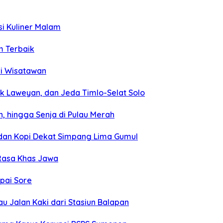
si Kuliner Malam
m Terbaik
ri Wisatawan
k Laweyan, dan Jeda Timlo-Selat Solo
, hingga Senja di Pulau Merah
, dan Kopi Dekat Simpang Lima Gumul
 Rasa Khas Jawa
mpai Sore
u Jalan Kaki dari Stasiun Balapan