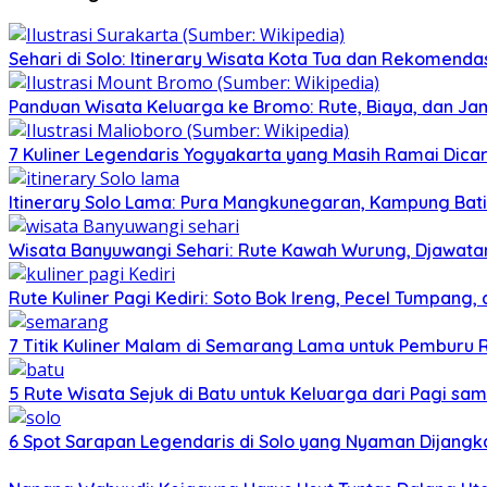
Sehari di Solo: Itinerary Wisata Kota Tua dan Rekomenda
Panduan Wisata Keluarga ke Bromo: Rute, Biaya, dan Ja
7 Kuliner Legendaris Yogyakarta yang Masih Ramai Dica
Itinerary Solo Lama: Pura Mangkunegaran, Kampung Bati
Wisata Banyuwangi Sehari: Rute Kawah Wurung, Djawatan
Rute Kuliner Pagi Kediri: Soto Bok Ireng, Pecel Tumpang
7 Titik Kuliner Malam di Semarang Lama untuk Pemburu
5 Rute Wisata Sejuk di Batu untuk Keluarga dari Pagi sa
6 Spot Sarapan Legendaris di Solo yang Nyaman Dijangka