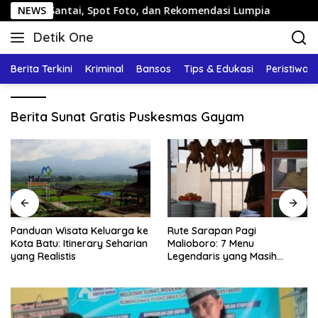
Langsung
lan Santai, Spot Foto, dan Rekomendasi Lumpia
NEWS
Pandua
ke
Detik One
konten
Tajam
Ungkap
Berita Terkini
Kriminal
Bansos
Tips & Edukasi
Peristiwa
Fakta
Berita Sunat Gratis Puskesmas Gayam
Panduan Wisata Keluarga ke
Rute Sarapan Pagi
Kota Batu: Itinerary Seharian
Malioboro: 7 Menu
yang Realistis
Legendaris yang Masih
Mudah Ditemukan