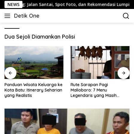
Langsung
rang: Jalan Santai, Spot Foto, dan Rekomendasi Lumpia
NEWS
ke
Detik One
konten
Tajam
Ungkap
Fakta
Dua Sejoli Diamankan Polisi
Panduan Wisata Keluarga ke
Rute Sarapan Pagi
Kota Batu: Itinerary Seharian
Malioboro: 7 Menu
yang Realistis
Legendaris yang Masih
Mudah Ditemukan