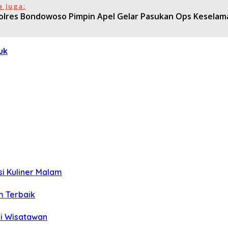
a Juga:
olres Bondowoso Pimpin Apel Gelar Pasukan Ops Keselam
uk
si Kuliner Malam
m Terbaik
ri Wisatawan