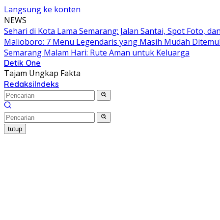
Langsung ke konten
NEWS
Sehari di Kota Lama Semarang: Jalan Santai, Spot Foto, 
Malioboro: 7 Menu Legendaris yang Masih Mudah Ditem
Semarang Malam Hari: Rute Aman untuk Keluarga
Detik One
Tajam Ungkap Fakta
Redaksi
Indeks
tutup