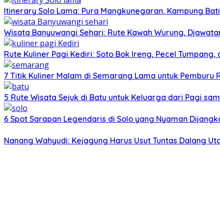
Itinerary Solo Lama: Pura Mangkunegaran, Kampung Bati
Wisata Banyuwangi Sehari: Rute Kawah Wurung, Djawatan
Rute Kuliner Pagi Kediri: Soto Bok Ireng, Pecel Tumpang
7 Titik Kuliner Malam di Semarang Lama untuk Pemburu
5 Rute Wisata Sejuk di Batu untuk Keluarga dari Pagi sa
6 Spot Sarapan Legendaris di Solo yang Nyaman Dijangka
Nanang Wahyudi: Kejagung Harus Usut Tuntas Dalang U