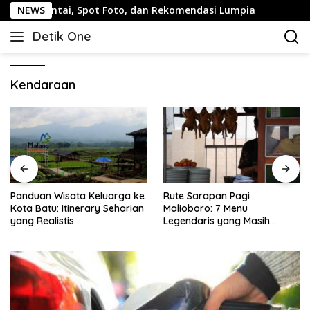
Langsung
 Santai, Spot Foto, dan Rekomendasi Lumpia
NEWS
Panduan Wi
ke
Detik One
konten
Tajam
Ungkap
Fakta
Kendaraan
Panduan Wisata Keluarga ke
Rute Sarapan Pagi
Kota Batu: Itinerary Seharian
Malioboro: 7 Menu
yang Realistis
Legendaris yang Masih
Mudah Ditemukan