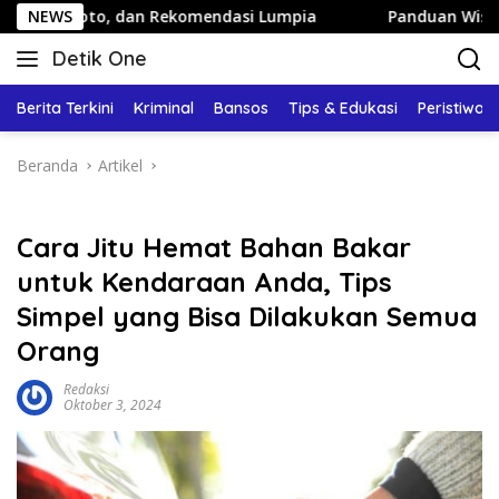
Langsung
n Rekomendasi Lumpia
NEWS
Panduan Wisata Keluarga ke Kota 
ke
Detik One
konten
Tajam
Ungkap
Berita Terkini
Kriminal
Bansos
Tips & Edukasi
Peristiwa
Fakta
Beranda
Artikel
Cara Jitu Hemat Bahan Bakar
untuk Kendaraan Anda, Tips
Simpel yang Bisa Dilakukan Semua
Orang
Redaksi
Oktober 3, 2024