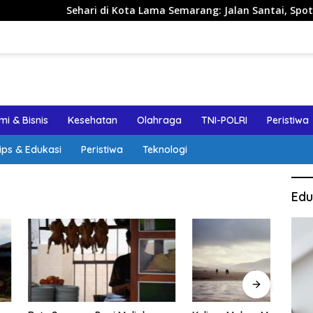
Sehari di Kota Lama Semarang: Jalan Santai, Spot Foto, dan 
i & Bisnis
Kesehatan
Olahraga
TNI-POLRI
Peristiwa
ips & Edukasi
Peristiwa
Teknologi
Edu