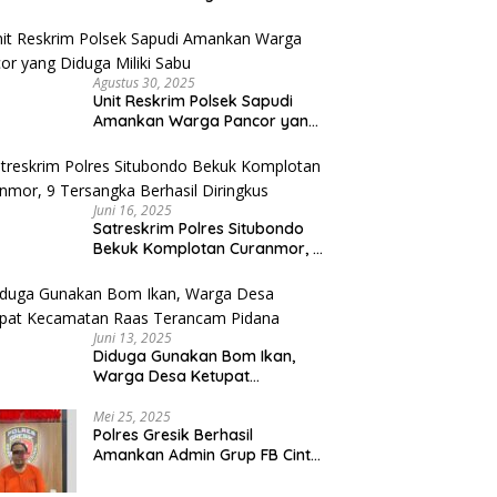
Umroh Bodong, Kerugian
Capai Miliaran Rupiah
Agustus 30, 2025
Unit Reskrim Polsek Sapudi
Amankan Warga Pancor yang
Diduga Miliki Sabu
Juni 16, 2025
Satreskrim Polres Situbondo
Bekuk Komplotan Curanmor, 9
Tersangka Berhasil Diringkus
Juni 13, 2025
Diduga Gunakan Bom Ikan,
Warga Desa Ketupat
Kecamatan Raas Terancam
Pidana
Mei 25, 2025
Polres Gresik Berhasil
Amankan Admin Grup FB Cinta
Sedarah di Denpasar Bali