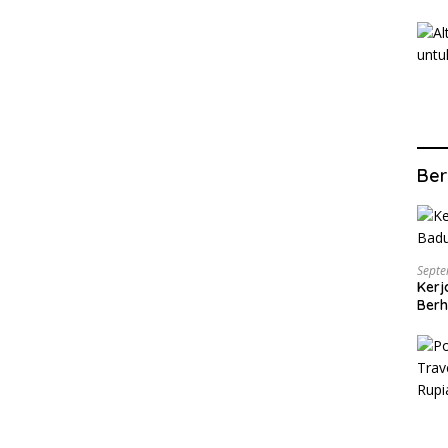
Ber
Septe
Kerj
Berh