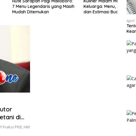
apan Pagi Malioboro:
Kuliner Malam Malioboro untuk
Jalan
egendaris yang Masih
Keluarga: Menu, Jam Ramai,
Sema
itemukan
dan Estimasi Budget
Aman
April
Tent
Keam
Kam
utor
tani di
VI Fraksi PKB, HM