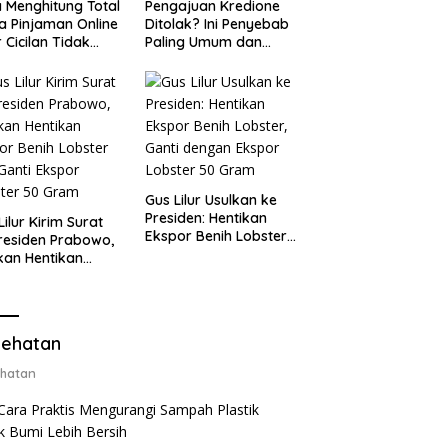
 Menghitung Total
Pengajuan Kredione
a Pinjaman Online
Ditolak? Ini Penyebab
 Cicilan Tidak
Paling Umum dan
jebak
Cara Ajukan Ulang
Gus Lilur Usulkan ke
Presiden: Hentikan
Lilur Kirim Surat
Ekspor Benih Lobster,
residen Prabowo,
Ganti dengan Ekspor
kan Hentikan
Lobster 50 Gram
or Benih Lobster
Ganti Ekspor
ter 50 Gram
ehatan
hatan