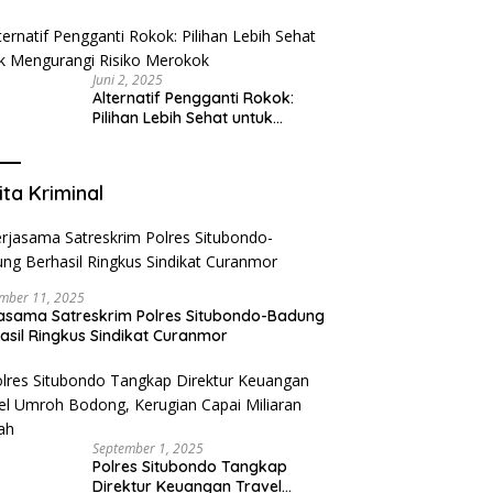
Tangerang: Klinik Gigi Modern
yang Mengerti Kebutuhanmu
Juni 2, 2025
Alternatif Pengganti Rokok:
Pilihan Lebih Sehat untuk
Mengurangi Risiko Merokok
ita Kriminal
mber 11, 2025
asama Satreskrim Polres Situbondo-Badung
asil Ringkus Sindikat Curanmor
September 1, 2025
Polres Situbondo Tangkap
Direktur Keuangan Travel