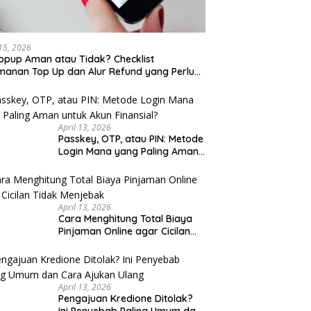
 Kaki Wisata Kota Lama
Sarapan Legendaris Solo: 7
Se
rang Malam Hari: Rute
Tempat Dekat Stasiun Balapan
K
 untuk Keluarga
yang Ramah Kantong
K
 15, 2026
opup Aman atau Tidak? Checklist
anan Top Up dan Alur Refund yang Perlu
u Cek
April 13, 2026
Passkey, OTP, atau PIN: Metode
Login Mana yang Paling Aman
untuk Akun Finansial?
April 13, 2026
Cara Menghitung Total Biaya
Pinjaman Online agar Cicilan
Tidak Menjebak
April 13, 2026
Pengajuan Kredione Ditolak?
Ini Penyebab Paling Umum dan