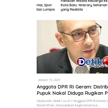
ota Lama
Panduan Wisata Keluarga ke
Rute Sar
alan Santai, Spot
Kota Batu: Itinerary Seharian
7 Menu L
ekomendasi Lumpia
yang Realistis
Mudah D
Januari 15, 2025
Anggota DPR RI Geram: Distrib
Pupuk Nakal Diduga Rugikan Pe
Situbondo
Situbondo, detik1.co.id // Anggota DPR RI Komisi 
Nasim Khan, menyatakan kegeramannya…