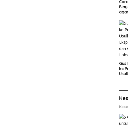
Cara
Biay
agar
Men
Gus 
ke P
Usul
Eksp
dan 
Lobs
Kes
Kese