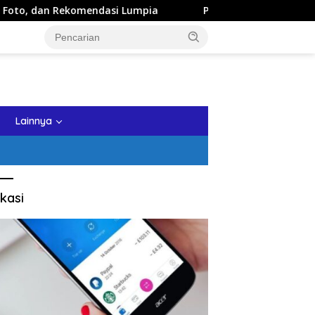
Rekomendasi Lumpia
Panduan Wisata Keluarga ke Kota Ba
tutup
Lainnya
kasi