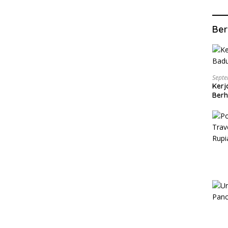
Ber
Septe
Kerj
Berh