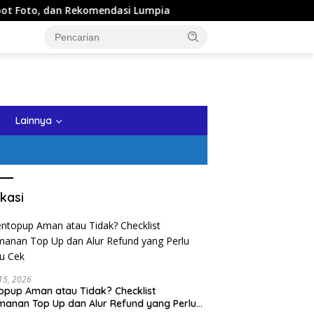
dan Rekomendasi Lumpia
Panduan Wisata Keluarga ke Kot
tutup
Lainnya
kasi
 15, 2026
opup Aman atau Tidak? Checklist
anan Top Up dan Alur Refund yang Perlu