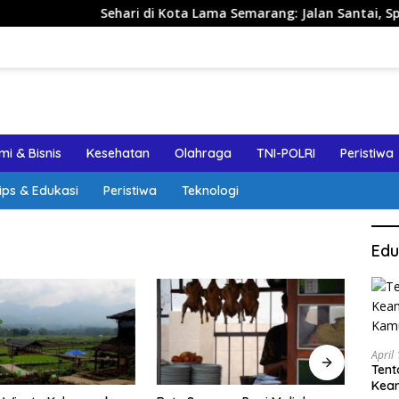
Sehari di Kota Lama Semarang: Jalan Santai, Spot Foto, 
i & Bisnis
Kesehatan
Olahraga
TNI-POLRI
Peristiwa
ips & Edukasi
Peristiwa
Teknologi
Edu
April
Tent
Keam