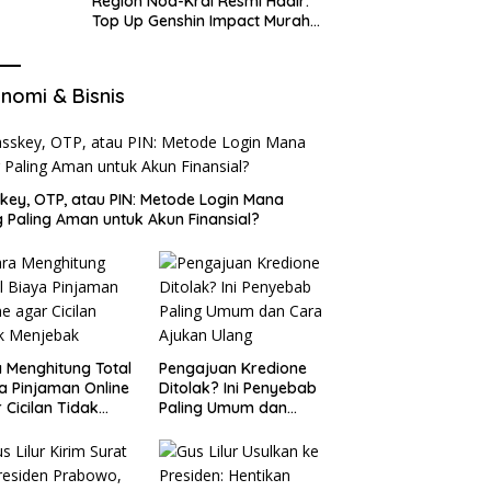
Region Nod-Krai Resmi Hadir:
Top Up Genshin Impact Murah
di VocaGame untuk Jelajah
Wilayah Baru
nomi & Bisnis
key, OTP, atau PIN: Metode Login Mana
 Paling Aman untuk Akun Finansial?
 Menghitung Total
Pengajuan Kredione
a Pinjaman Online
Ditolak? Ini Penyebab
 Cicilan Tidak
Paling Umum dan
jebak
Cara Ajukan Ulang