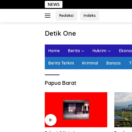
Langsung
NEWS
ke
konten
Redaksi
Indeks
tutup
Detik One
Tajam
Ungkap
Home
Berita
Hukrim
Ekonom
Fakta
Berita Terkini
Kriminal
Bansos
T
Papua Barat