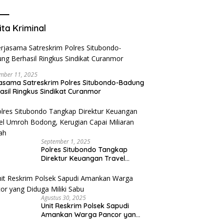
Mengurangi Risiko Merokok
ita Kriminal
mber 11, 2025
asama Satreskrim Polres Situbondo-Badung
asil Ringkus Sindikat Curanmor
September 1, 2025
Polres Situbondo Tangkap
Direktur Keuangan Travel
Umroh Bodong, Kerugian
Capai Miliaran Rupiah
Agustus 30, 2025
Unit Reskrim Polsek Sapudi
Amankan Warga Pancor yang