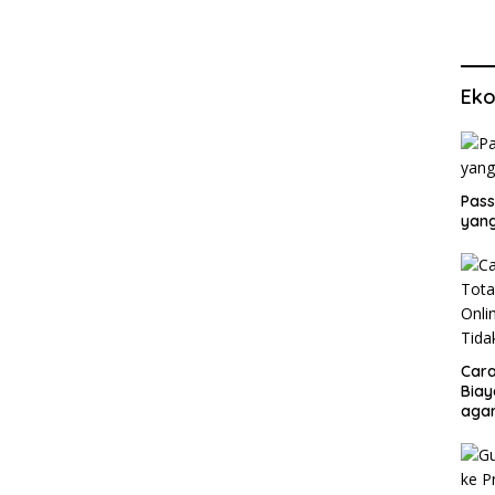
Eko
Pass
yang
Cara
Biay
agar
Men