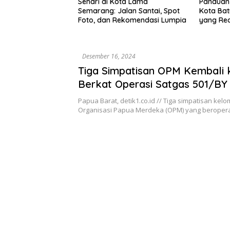
ota Lama
Panduan Wisata Keluarga ke
Rute Sar
alan Santai, Spot
Kota Batu: Itinerary Seharian
7 Menu L
ekomendasi Lumpia
yang Realistis
Mudah D
Desember 16, 2024
Tiga Simpatisan OPM Kembali 
Berkat Operasi Satgas 501/BY
Papua Barat, detik1.co.id // Tiga simpatisan kel
Organisasi Papua Merdeka (OPM) yang beropera