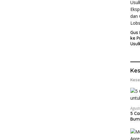
Gus 
ke P
Usul
Eksp
dan 
Lobs
Kes
Kese
Agust
5 Ca
Bumi