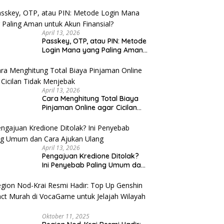
 Kaki Wisata Kota Lama
Sarapan Legendaris Solo: 7
Se
u Cek
rang Malam Hari: Rute
Tempat Dekat Stasiun Balapan
K
 untuk Keluarga
yang Ramah Kantong
K
April 13, 2026
Passkey, OTP, atau PIN: Metode
Login Mana yang Paling Aman
untuk Akun Finansial?
April 13, 2026
Cara Menghitung Total Biaya
Pinjaman Online agar Cicilan
Tidak Menjebak
April 13, 2026
Pengajuan Kredione Ditolak?
Ini Penyebab Paling Umum dan
Cara Ajukan Ulang
Oktober 11, 2025