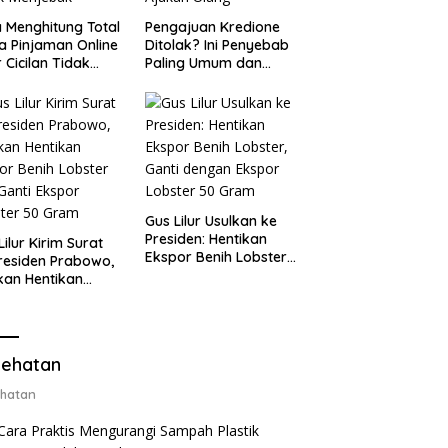
 Menghitung Total
Pengajuan Kredione
a Pinjaman Online
Ditolak? Ini Penyebab
 Cicilan Tidak
Paling Umum dan
jebak
Cara Ajukan Ulang
Gus Lilur Usulkan ke
Presiden: Hentikan
Lilur Kirim Surat
Ekspor Benih Lobster,
residen Prabowo,
Ganti dengan Ekspor
kan Hentikan
Lobster 50 Gram
or Benih Lobster
Ganti Ekspor
ter 50 Gram
ehatan
hatan