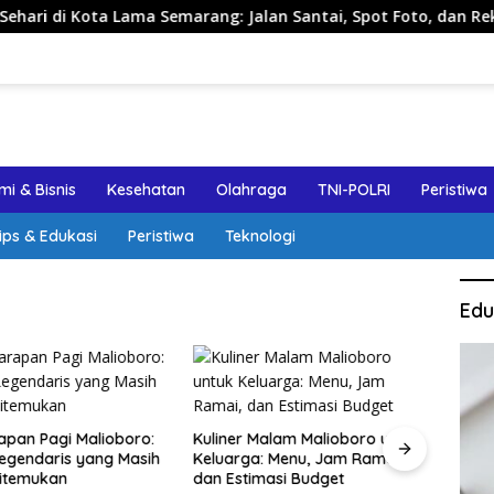
ta Lama Semarang: Jalan Santai, Spot Foto, dan Rekomendasi 
i & Bisnis
Kesehatan
Olahraga
TNI-POLRI
Peristiwa
ips & Edukasi
Peristiwa
Teknologi
Edu
apan Pagi Malioboro:
Kuliner Malam Malioboro untuk
Jalan
egendaris yang Masih
Keluarga: Menu, Jam Ramai,
Sema
itemukan
dan Estimasi Budget
Aman