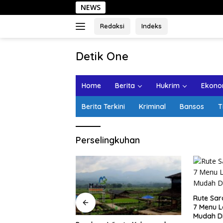
Langsung
NEWS
Sehari di Ko
ke
konten
Redaksi
Indeks
tutup
Detik One
Tajam
Ungkap
Home
Berita
Hukrim
Ekonom
Fakta
Berita Terkini
Kriminal
Bansos
T
Perselingkuhan
Rute Sar
7 Menu L
Mudah D