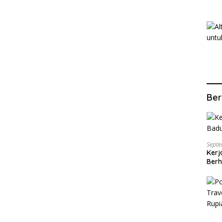
Ber
Septe
Kerj
Berh