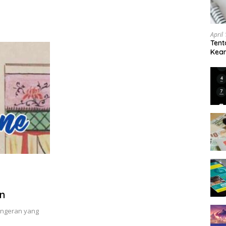
April
Tent
Keam
Kam
n
pangeran yang