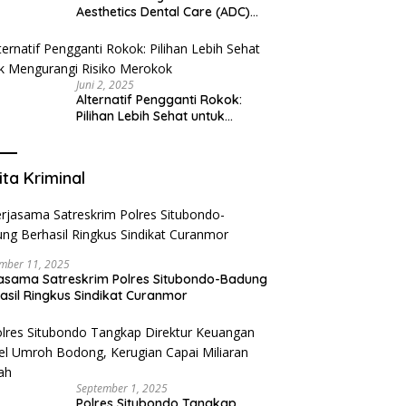
Aesthetics Dental Care (ADC)
Tangerang: Klinik Gigi Modern
yang Mengerti Kebutuhanmu
Juni 2, 2025
Alternatif Pengganti Rokok:
Pilihan Lebih Sehat untuk
Mengurangi Risiko Merokok
ita Kriminal
mber 11, 2025
asama Satreskrim Polres Situbondo-Badung
asil Ringkus Sindikat Curanmor
September 1, 2025
Polres Situbondo Tangkap