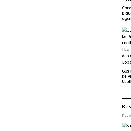
Cara
Biay
agar
Men
Gus 
ke P
Usul
Eksp
dan 
Lobs
Kes
Kese