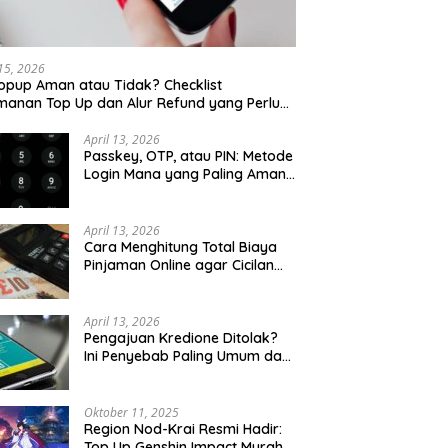
 15, 2026
opup Aman atau Tidak? Checklist
anan Top Up dan Alur Refund yang Perlu
u Cek
April 13, 2026
Passkey, OTP, atau PIN: Metode
Login Mana yang Paling Aman
untuk Akun Finansial?
April 13, 2026
Cara Menghitung Total Biaya
Pinjaman Online agar Cicilan
Tidak Menjebak
April 13, 2026
Pengajuan Kredione Ditolak?
Ini Penyebab Paling Umum dan
Cara Ajukan Ulang
Oktober 11, 2025
Region Nod-Krai Resmi Hadir:
Top Up Genshin Impact Murah