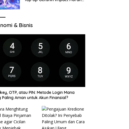
di VocaGame untuk Jelajah
Wilayah Baru
nomi & Bisnis
key, OTP, atau PIN: Metode Login Mana
 Paling Aman untuk Akun Finansial?