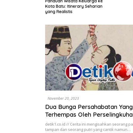
ota Lama
Panduan Wisata Keluarga ke
alan Santai, Spot
Kota Batu: Itinerary Seharian
ekomendasi Lumpia
yang Realistis
November 20, 2023
Dua Bunga Persahabatan Yang
Terhempas Oleh Perselingkuha
detik1.co.id // Cerita ini mengisahkan seorang 
tampan dan seorang putri yang cantik namun…