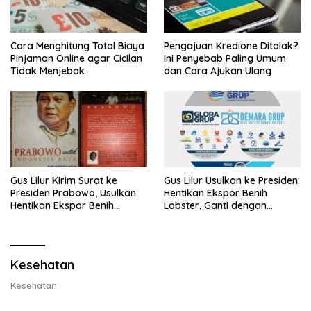
Cara Menghitung Total Biaya
Pengajuan Kredione Ditolak?
Pinjaman Online agar Cicilan
Ini Penyebab Paling Umum
Tidak Menjebak
dan Cara Ajukan Ulang
Gus Lilur Kirim Surat ke
Gus Lilur Usulkan ke Presiden:
Presiden Prabowo, Usulkan
Hentikan Ekspor Benih
Hentikan Ekspor Benih
Lobster, Ganti dengan
Lobster dan Ganti Ekspor
Ekspor Lobster 50 Gram
Lobster 50 Gram
Kesehatan
Kesehatan