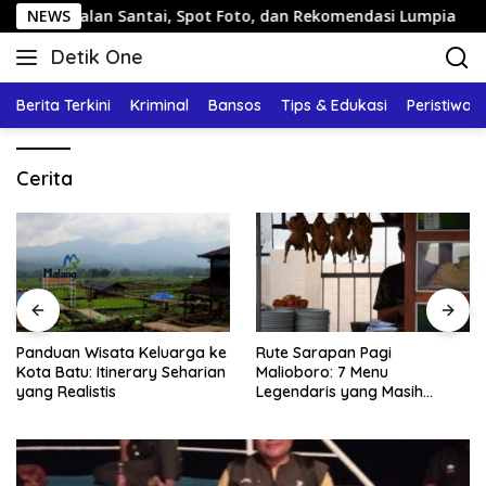
Langsung
Jalan Santai, Spot Foto, dan Rekomendasi Lumpia
NEWS
Pand
ke
Detik One
konten
Tajam
Ungkap
Berita Terkini
Kriminal
Bansos
Tips & Edukasi
Peristiwa
Fakta
Cerita
Panduan Wisata Keluarga ke
Rute Sarapan Pagi
Kota Batu: Itinerary Seharian
Malioboro: 7 Menu
yang Realistis
Legendaris yang Masih
Mudah Ditemukan