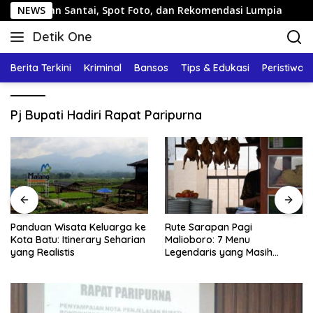
Langsung
g: Jalan Santai, Spot Foto, dan Rekomendasi Lumpia
NEWS
Pa
ke
Detik One
konten
Tajam
Ungkap
Berita Terkini
Kriminal
Bansos
Tips & Edukasi
Peristiwa
Fakta
Pj Bupati Hadiri Rapat Paripurna
Panduan Wisata Keluarga ke
Rute Sarapan Pagi
Kota Batu: Itinerary Seharian
Malioboro: 7 Menu
yang Realistis
Legendaris yang Masih
Mudah Ditemukan