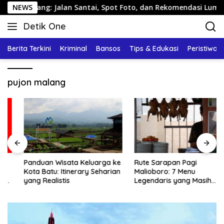
Langsung
arang: Jalan Santai, Spot Foto, dan Rekomendasi Lumpia
NEWS
ke
Detik One
konten
Tajam
Ungkap
Berita Terkini
Kriminal
Bansos
Tips & Edukasi
Peristiwa
Fakta
pujon malang
Panduan Wisata Keluarga ke
Rute Sarapan Pagi
Kota Batu: Itinerary Seharian
Malioboro: 7 Menu
yang Realistis
Legendaris yang Masih
Mudah Ditemukan